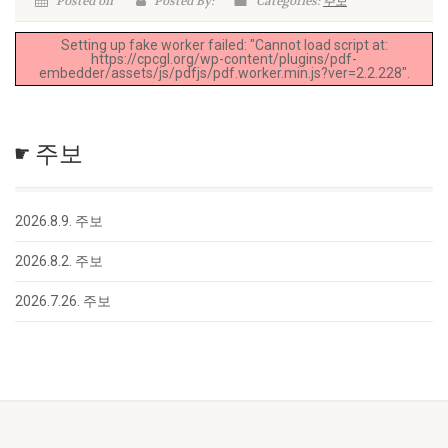
Posted on
Posted By:
Categories:
주보
Setting up fake worker failed: "Cannot load script at:
https://cpcgl.org/wp-content/plugins/pdf-
embedder/assets/js/pdfjs/pdf.worker.min.js?ver=2.2.228".
☛ 주보
2026.8.9. 주보
2026.8.2. 주보
2026.7.26. 주보