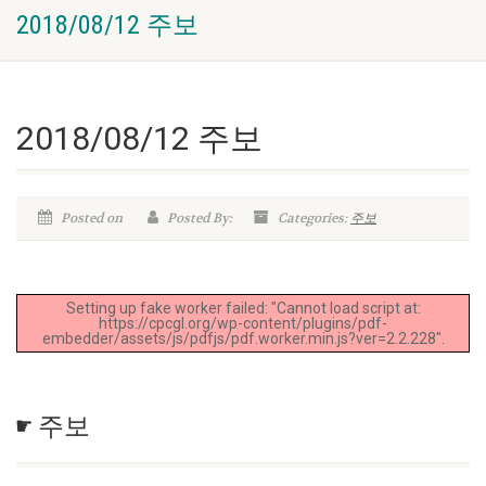
2018/08/12 주보
2018/08/12 주보
Posted on
Posted By:
Categories:
주보
Setting up fake worker failed: "Cannot load script at:
https://cpcgl.org/wp-content/plugins/pdf-
embedder/assets/js/pdfjs/pdf.worker.min.js?ver=2.2.228".
☛ 주보