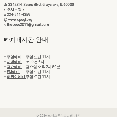
⛪ 33428 N. Sears Blvd. Grayslake, IL 60030
☛
오시는길
☚
☎ 224-541-4359
@ www.cpcgl.org
✎
thececc2011@gmail.com
☛ 예배시간 안내
✝
주일예배:
주일 오전 11시
✝
새벽예배:
토 오전 6시
✝
금요예배:
금요일 오후 7시 50분
✝
EM예배:
주일 오전 11시
✝
어린이예배:
주일 오전 11시
© 2026 코너스톤장로교회. 제작