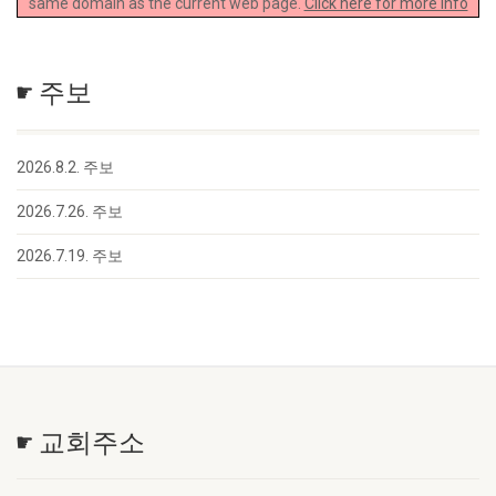
same domain as the current web page.
Click here for more info
☛ 주보
2026.8.2. 주보
2026.7.26. 주보
2026.7.19. 주보
☛ 교회주소