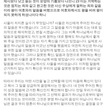
제사보다 낫고 듣는 것이 숫양의 기름보다 나으니
23
이는 거역하는
것은 점치는 죄와 같고 완고한 것은 사신 우상에게 절하는 죄와 같음
이라 왕이 여호와의 말씀을 버렸으므로 여호와께서도 왕을 버려 왕이
되지 못하게 하셨나이다 하니
사울이 저지른 실수가 무엇입니까? 사울은 자신에게 주어진 하나님
의 말씀은 무시했습니다. 그리고 그 말씀을 자기 마음에 드는 대로 임
의적으로 해석하였고, 변질 시켰습니다. 그는 비록 하나님께서 주신
말씀과 달랐음에도 자기 눈에 원하는 대로 행해도 하나님께서 좋게
봐 주실 것이란 근거 없는 자기 확신을 가지고 있었습니다. 실제로 사
울은 하나님의 말씀과 어긋난 선택을 했음에도 여전히 자신은 하나님
을 위한 길을 선택했다고 당당하게 말했고, 스스로도 떳떳하게 자신
있어 했습니다. 그러나 잘못된 확신, 말씀과 정면으로 위배되는 확신
을 따라간 사울은 결국 하나님께 버림 받았습니다. 사울이 하나님의
말씀을 버리자, 하나님께서도 사울을 버리셨습니다. 이처럼 말씀에
근거하지 않는 자기 확신은 우리의 삶을 잘못된 방향으로 이끌어 갈
수 있습니다.
따라서 우리는 어떤 사안을 놓고 선택할 때 단지 마음에 확신이 있다
고 해서 그 일을 성급하게 결정해서는 안 됩니다. 내 안에 주어진 확신
이 성경 말씀에 근거한 확신인지 확인해야 합니다. 만일 우리가 마음
에 주어진 확신을 따라가는데 그 선택의 결과가 하나님으로부터 멀어
지게 만드는 것이라면, 그것은 분명 하나님의 음성이 아닙니다. 하나
님은 결코 우리 영혼이 하나님으로부터 멀어지게 만드는 결정을 요구