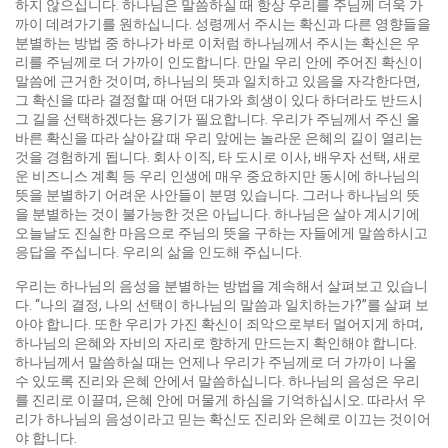
하지 않으십니다. 하나님은 말씀하실 때 항상 우리를 주님께 더욱 가
까이 데려가기를 원하십니다. 성령께서 주시는 확신과 다른 영향들을
분별하는 방법 중 하나가 바로 이처럼 하나님께서 주시는 확신은 우
리를 주님께로 더 가까이 인도합니다. 만일 우리 안에 주어진 확신이
말씀에 근거한 것이며, 하나님의 뜻과 일치하고 있음을 자각한다면,
그 확신을 따라 결정할 때 어떤 대가와 희생이 있다 하더라도 반드시
그 길을 선택하겠다는 용기가 필요합니다. 우리가 주님께서 주신 올
바른 확신을 따라 살아갈 때 우리 앞에는 놀라운 은혜의 길이 열리는
것을 경험하게 됩니다. 회사 이직, 타 도시로 이사, 배우자 선택, 새로
운 비즈니스 계획 등 우리 인생에 매우 중요하지만 동시에 하나님의
뜻을 분별하기 어려운 사안들이 분명 있습니다. 그러나 하나님의 뜻
을 분별하는 것이 불가능한 것은 아닙니다. 하나님은 살아 계시기에
오늘날도 진실한 마음으로 주님의 뜻을 구하는 자들에게 말씀하시고
응답을 주십니다. 우리의 삶을 인도해 주십니다.
우리는 하나님의 음성을 분별하는 방법을 계속해서 살펴보고 있습니
다. “나의 결정, 나의 선택이 하나님의 말씀과 일치하는가?”를 살펴 보
아야 합니다. 또한 우리가 가진 확신이 죄악으로부터 멀어지게 하며,
하나님의 은혜와 자비의 자리로 향하게 만드는지 확인해야 합니다.
하나님께서 말씀하실 때는 언제나 우리가 주님께로 더 가까이 나올
수 있도록 진리와 은혜 안에서 말씀하십니다. 하나님의 음성은 우리
를 진리로 이끌며, 은혜 안에 머물게 하심을 기억하십시오. 따라서 우
리가 하나님의 음성이라고 믿는 확신도 진리와 은혜로 이끄는 것이어
야 합니다.