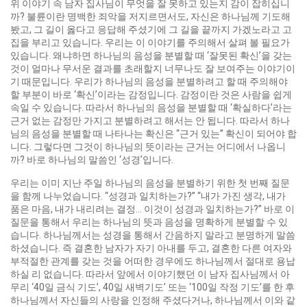
위 이야기 속 남자 집사님이 무엇을 잘 못하고 있는지 감이 잡히십니
까? 불륜이란 명백한 죄악을 저지르면서도, 자신은 하나님께 기도해
봤고, 그 길이 옳다고 응답해 주셨기에 그 길을 끝까지 가겠노라고 고
집을 부리고 있습니다. 우리는 이 이야기를 주의해서 살펴 볼 필요가
있습니다. 왜냐하면 하나님의 음성을 분별할 때 ‘잘못된 확신’을 갖는
것이 얼마나 무서운 결과를 초래할지 너무나도 잘 보여주는 이야기이
기 때문입니다. 우리가 하나님의 음성을 분별하려고 할 때 주의해야
할 부분이 바로 ‘확신’이라는 감정입니다. 감정이란 것은 사람을 쉽게
속일 수 있습니다. 따라서 하나님의 음성을 분별할 때 ‘확실하다’라는
근거 없는 감정만 가지고 분별하려고 해서는 안 됩니다. 따라서 하나
님의 음성을 분별할 때 나타나는 확신은 “근거 있는” 확신이 되어야 합
니다. 그렇다면 그것이 하나님의 뜻이라는 근거는 어디에서 나옵니
까? 바로 하나님의 말씀인 ‘성경’입니다.
우리는 이미 지난 주일 하나님의 음성을 분별하기 위한 첫 번째 질문
을 함께 나누었습니다. “성경과 일치하는가?” “내가 가진 생각, 내가
품은 마음, 내가 내리려는 결정… 이것이 성경과 일치하는가?” 바로 이
질문을 통해서 우리는 하나님의 뜻과 음성을 명확하게 분별할 수 있
습니다. 하나님께서는 성경을 통해서 간음하지 말라고 분명하게 말씀
하셨습니다. 즉 결혼한 남자가 자기 아내를 두고, 결혼한 다른 여자와
부적절한 관계를 갖는 것을 어떠한 경우에도 하나님께서 절대로 용납
하실 리 없습니다. 따라서 앞에서 이야기했던 이 남자 집사님께서 아
무리 ‘40일 금식 기도’, 40일 새벽기도’ 또는 ‘100일 작정 기도’를 한 후
하나님께서 자신들의 사랑을 인정해 주셨다거나, 하나님께서 이와 같