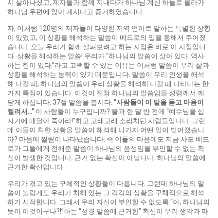
시 살아나셨고, 제자들과 함께 지내다가 하나님 계신 하늘로 올라가
하나님 우편에 앉아 계시다고 증거하였습니다.
자, 이처럼 120명의 제자들이 다양한 지역 언어로 말하는 특별한 상황
이 있었고, 이 상황을 해석하는 말씀이 베드로의 입을 통해서 주어졌
습니다. 오늘 우리가 함께 살펴보려고 하는 지점은 바로 이 지점입니
다. 상황을 해석하는 말씀! 우리가 “하나님의 말씀이 살아 있다. 역사
하는 힘이 있다.”라고 고백할 수 있는 이유는 이처럼 말씀이 우리 삶과
상황을 해석하는 능력이 있기 때문입니다. 말씀이 우리 인생을 해석
해 나갈 때, 하나님의 말씀이 우리 상황을 해석해 나갈 때 나타나는 한
가지 특징이 있습니다. 이것이 진정 하나님의 말씀임을 성령께서 깨
닫게 하십니다. 37절 말씀을 봅시다.
“
사람들이 이 말을 듣고 마음이
찔려서
…”
이 사람들이 누구입니까? 불과 한 달 반 전에 “예수님을 십
자가에 매달아 죽이라!”하고 고래고래 소리치던 사람들입니다. 그런
데 이들이 처한 상황을 말씀이 해석해 나가자 어떤 일이 벌어졌습니
까? 마음에 찔림이 나타났습니다. 즉 이들의 마음에도 지금 사도 베드
로가 그들에게 전해준 말씀이 하나님의 음성임을 부인할 수 없는 확
신이 발생한 것입니다. 근거 없는 확신이 아닙니다. 하나님의 말씀에
근거한 확신입니다.
우리가 겪고 있는 구체적인 상황들이 다릅니다. 그런데 하나님의 말
씀이 놀랍게도 우리가 처해 있는 그 각각의 상황을 구체적으로 해석
하기 시작합니다. 그래서 우리 자신이 부인할 수 없도록 “아, 하나님의
뜻이 이것이구나?!”하는 “성경 말씀에 근거한” 확신이 우리 생각과 마