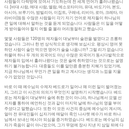
사람들이 다락방에 모여서 기도하는데 전 세계 언어가 흘러나왔습니
다. [바대 사람, 메대 사람, 엘람, 메소포타미아, 유대, 바도기아, 본도,
아시아, 브루기아, 밤빌리아, 이집트, 구레네, 리비아, 로마, 크레타, 아
라비아]등등 수많은 사람들이 각기 자기 언어로 제자들이 하나님의
큰 일에 대해서 말하는 것을 듣게 되었습니다. 사람들은 이 일을 어떻
게 받아들여야 할지 어쩔 줄 몰라 어리둥절하고 했습니다.
몇몇 사람들은 120명의 제자들이 대낮부터 술판을 벌였다고 조롱하
였습니다. 그러나 한 번 상식적으로 생각해 보십시오. 평상시 영어 못
하던 사람이 술만 먹으면 영어가 술술 나옵니까? 그럴 리가 없습니다.
하물며 하나 두 개의 외국어도 아닌 수많은 외국어가 동시다발적으로
제자들의 입에서 흘러나왔다는 것은 술에 취하였다는 것으로는 설명
하기 불가능합니다. 대중들도 이를 알만큼 충분한 지혜가 있었기에,
지금 하나님께서 무언가 큰 일을 하고 계시다는 생각과 느낌을 지울
수가 없었던 것입니다.
바로 이 때 예수님의 수제자 베드로가 일어나 왜 이런 일이 벌어졌는
지, 그리고 이 사건의 의의가 무엇인지 설명하기 시작했습니다. 베드
로는 제자들이 대낮부터 술에 취한 것이 아니라, 하나님께서 요엘 선
지자를 통하여 예언하신 것과 같이 마지막 날에 하나님의 영을 부어
주셨다고 말했습니다. 또한 이 모든 사건의 중심에 예수님이 계시며,
얼마 전 유대인들이 십자가에 매달아 죽인 나사렛 예수가 바로 하나
님께서 보내신 메시아 되심을 증거하였습니다. 베드로는 예수님의 십
자가 죽음이 끝이 아니었으며, 그가 무덤에 장사 지낸 지 삼일 뒤에 다