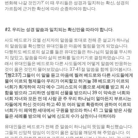
변화해 나갈 것인가?’ 이 때 우리들은 성경과 일치하는 확신, 성경의
가르침에 근거한 확신에 따라 순종하여야 합니다.
#2.
우리는 성경 말씀과 일치되는 확신만을 따라야 합니다
.
사도 베드로가 요엘 선지자의 말씀을 토대로 전해 준 설교가 하나님
의 말씀임을 확신했던 유대인들은 마음에 찔림을 얻게 되었습니다.
다행히도 베드로의 설교를 들은 유대인들은 하나님의 말씀을 무시하
지 않았고, 말씀을 따라 삶의 변화를 일으키기로 결정하였습니다. 그
래서 유대인들은 베드로와 다른 사도들에게 어떻게 말씀에 반응하는
것이 옳은 것인지 물어보았습니다. 37-41절 말씀을 함께 읽어봅시다.
“[
행
2:37]
그들이 이 말을 듣고 마음에 찔려 베드로와 다른 사도들에게
물어 이르되 형제들아 우리가 어찌할꼬 하거늘
38
베드로가 이르되
너희가 회개하여 각각 예수 그리스도의 이름으로 세례를 받고 죄 사
함을 받으라 그리하면 성령의 선물을 받으리니
39
이 약속은 너희와
너희 자녀와 모든 먼 데 사람 곧 주 우리 하나님이 얼마든지 부르시는
자들에게 하신 것이라 하고
40
또 여러 말로 확증하며 권하여 이르되
너희가 이 패역한 세대에서 구원을 받으라 하니
41
그 말을 받은 사람
들은 세례를 받으매 이 날에 신도의 수가 삼천이나 더하더라
유대인들은 베드로가 전해 준 말씀이 하나님의 뜻임을 확신했습니다.
그들의 신앙적 양심이 이것이 옳은 길임을 깨닫게 해 주었습니다. 이