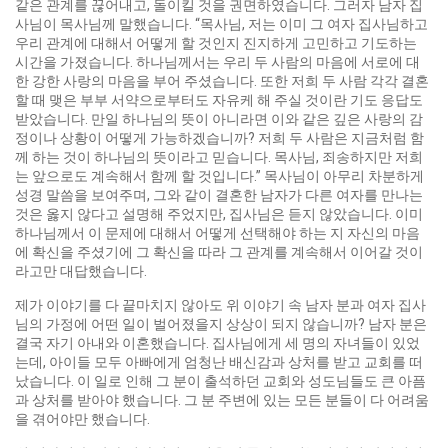
같은 관계를 끊어내고, 돌이킬 것을 권면하였습니다. 그러자 남자 집
사님이 목사님께 말했습니다. “목사님, 저는 이미 그 여자 집사님하고
우리 관계에 대해서 어떻게 할 것인지 진지하게 고민하고 기도하는
시간을 가졌습니다. 하나님께서는 우리 두 사람의 마음에 서로에 대
한 강한 사랑의 마음을 부어 주셨습니다. 또한 저희 두 사람 각각 결혼
할 때 맺은 부부 서약으로부터도 자유케 해 주실 것이란 기도 응답도
받았습니다. 만일 하나님의 뜻이 아니라면 이와 같은 깊은 사랑의 감
정이나 상황이 어떻게 가능하겠습니까? 저희 두 사람은 지금처럼 함
께 하는 것이 하나님의 뜻이라고 믿습니다. 목사님, 죄송하지만 저희
는 앞으로도 계속해서 함께 할 것입니다.” 목사님이 아무리 차분하게
성경 말씀을 보여주며, 그와 같이 결혼한 남자가 다른 여자를 만나는
것은 옳지 않다고 설명해 주었지만, 집사님은 듣지 않았습니다. 이미
하나님께서 이 문제에 대해서 어떻게 선택해야 하는 지 자신의 마음
에 확신을 주셨기에 그 확신을 따라 그 관계를 계속해서 이어갈 것이
라고만 대답했습니다.
제가 이야기를 다 끝마치지 않아도 위 이야기 속 남자 분과 여자 집사
님의 가정에 어떤 일이 벌어졌을지 상상이 되지 않습니까? 남자 분은
결국 자기 아내와 이혼했습니다. 집사님에게 세 명의 자녀들이 있었
는데, 아이들 모두 아빠에게 엄청난 배신감과 상처를 받고 교회를 떠
났습니다. 이 일로 인해 그 분이 출석하던 교회와 성도님들도 큰 아픔
과 상처를 받아야 했습니다. 그 분 주변에 있는 모든 분들이 다 어려움
을 겪어야만 했습니다.