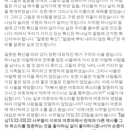
에 그들은 말씀을 토대로 그들의 삶을 변화시켜 나갔습니다. 각 사람
들은 지난 날 예수를 십자가에 못 박은 일들, 자신들의 지난 날의 죄들
을 회개하였습니다. 또한 예수 그리스도의 이름으로 세례를 받았습니
다. 그리고 그들은 죄사함을 받았고, 구원 받은 자들이 되었습니다. 하
나님의 놀라운 구원의 역사가 일어난 것입니다. 이처럼 하나님의 말
씀에 근거한 확신을 따라 살아가는 삶은 우리를 올바른 길로 인도합
니다. 따라서 우리가 가지고 있는 확신은 하나님의 말씀에 근거한 확
신이어야 합니다. “잘못된 확신”, “말씀에 뿌리 내리지 않은 확신”은 우
리를 잘못된 길로 인도합니다.
잘못된 확신을 따라 갔다 망한 대표적인 예가 구약의 사울 왕입니다.
하나님은 아말렉과의 전투를 앞둔 사울에게 가서 모든 아말렉 사람들
을 남녀노소 할 것 없이 다 죽이고, 그들의 우양, 낙타, 나귀 가리지 말
고 가축들도 다 죽이라고 분명하게 말씀하셨습니다. 그러나 사울은
아말렉 왕 아각을 죽이지 않았습니다. 또한 사울은 아말렉 사람들의
가장 좋은 양과 소와 좋은 것들은 진멸하지 않았습니다. 이에 사무엘
이 사울을 책망합니다. “어째서 왕은 여호와의 목소리를 청종하지 않
으시고 여호와께서 악하게 여기시는 일을 행하였나이까?” 사울이 대
답합니다. “나는 실로 여호와의 목소리를 청종하여 여호와의 명령을
따라 아말렉 사람들을 진멸하지 않았습니까? 다만 백성들이 여호와
께 제사하려고 양과 소를 끌고 왔습니다.” 이에 대한 사무엘 선지자의
대답은 매우 유명합니다. 사무엘상 15장 22-23절을 읽어 봅시다.
“[
삼
상
15:22-23] 22
사무엘이 이르되 여호와께서 번제와 다른 제사를 그
의 목소리를 청종하는 것을 좋아하심 같이 좋아하시겠나이까 순종이