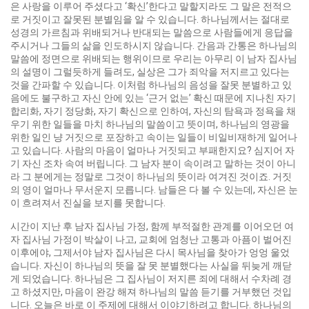
은 사랑을 이루어 주셨다고 ‘확신’한다고 말할지라도 그 말은 전적으
로 거짓이고 잘못된 분별임을 알 수 있습니다. 하나님께서는 절대로
성경의 가르침과 위배되거나 반대되는 말씀으로 사람들에게 응답을
주시거나 그들의 삶을 인도하시지 않습니다. 간음과 간통은 하나님의
말씀에 정면으로 위배되는 행위이므로 우리는 아무리 이 남자 집사님
의 설명이 그럴듯하게 들려도, 실상은 그가 죄악을 저지르고 있다는
것을 간파할 수 있습니다. 이처럼 하나님의 음성을 잘못 분별하고 있
음에도 불구하고 자신 안에 있는 ‘근거 없는’ 확신 때문에 지나친 자기
합리화, 자기 정당화, 자기 확신으로 인하여, 자신의 탐욕과 정욕을 채
우기 위한 일들을 마치 하나님의 말씀이고 뜻이며, 하나님의 영광을
위한 일인 냥 거짓으로 포장하고 속이는 일들이 비일비재하게 일어나
고 있습니다. 사람의 마음이 얼마나 거짓되고 부패한지요? 심지어 자
기 자신 조차 속여 버립니다. 그 남자 분이 속이려고 말하는 것이 아니
라 그 분에게는 정말로 그것이 하나님의 뜻이라 여겨진 것이죠. 거짓
의 영이 얼마나 무서운지 모릅니다. 남들은 다 볼 수 있는데, 자신은 눈
이 흐려져서 진실을 보지를 못합니다.
시간이 지난 후 남자 집사님 가정, 함께 부적절한 관계를 이어오던 여
자 집사님 가정이 박살이 나고, 교회에 엄청난 고통과 아픔이 벌어진
이후에야, 그제서야 남자 집사님은 다시 목사님을 찾아가 엉엉 울었
습니다. 자신이 하나님의 뜻을 잘 못 분별했다는 사실을 뒤늦게 깨닫
게 되었습니다. 하나님은 그 집사님이 저지른 죄에 대해서 수차례 경
고 하셨지만, 마음이 완강 해져 하나님의 말씀 듣기를 거부했던 것입
니다. 오늘은 바로 이 주제에 대해서 이야기하려고 합니다. 하나님의