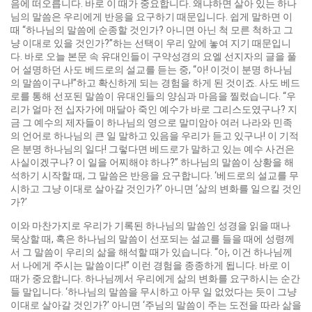
음에 떠오릅니다. 바로 이 때가 중요합니다. 왜냐하면 살아 있는 하나
님의 말씀은 우리에게 반응을 요구하기 때문입니다. 쉽게 말하면 이
때 “하나님의 말씀에 순종할 것인가? 아니면 아닌 척 모른 척하고 그
냥 이대로 있을 것인가?”하는 선택이 우리 앞에 놓여 지기 때문입니
다. 바로 오늘 본문 속 유대인들이 구약성경의 요엘 선지자의 글을 풀
어 설명하던 사도 베드로의 설교를 듣는 중, “아! 이것이 분명 하나님
의 말씀이구나!”하고 확신하게 되는 경험을 하게 된 것이죠. 사도 베드
로를 통해 선포된 말씀이 유대인들의 양심과 마음을 찔렀습니다. “우
리가 얼마 전 십자가에 매달아 죽인 예수가 바로 그리스도였구나? 지
금 그 예수의 제자들이 하나님의 영으로 말미암아 여러 나라와 민족
의 언어로 하나님의 큰 일 말하고 있음을 우리가 듣고 있구나! 이 기적
은 분명 하나님의 일다! 그렇다면 베드로가 말하고 있는 예수 사건은
사실이겠구나? 이 일을 어찌해야 하나?” 하나님의 말씀이 상황을 해
석하기 시작할 때, 그 말씀은 반응을 요구합니다. ‘베드로의 설교를 무
시하고 그냥 이대로 살아갈 것인가?’ 아니면 ‘삶의 변화를 일으킬 것인
가?’
이와 마찬가지로 우리가 기록된 하나님의 말씀인 성경을 읽을 때나
묵상할 때, 혹은 하나님의 말씀이 선포되는 설교를 들을 때에 성령께
서 그 말씀이 우리의 삶을 해석할 때가 있습니다. “아, 이건 하나님께
서 나에게 주시는 말씀이다!” 이런 경험을 종종하게 됩니다. 바로 이
때가 중요합니다. 하나님께서 우리에게 삶의 변화를 요구하시는 순간
들 말입니다. ‘하나님의 말씀을 무시하고 아무 일 없었다는 듯이 그냥
이대로 살아갈 것인가?’ 아니면 ‘주님의 말씀이 주는 도전을 따라 삶을