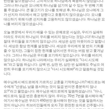
반란을 일으켰습니다. 고의적으로 하나님에게 복종하지 않았습니다.
그러나 하나님은 요나에게 하나님을 섬기며 살 수 있는 두 번째 기회
를 주셨습니다. 큰 물고기가 요나를 토해낸 후, 하나님은 요나에게 그
가 선지자 자리에서 해고 당했다고 호통치지 않으셨습니다. 요나를
대신하기 위해 다른 선지자를 고용하지도 않으셨습니다. 하나님은 요
나를 버리지 않으셨습니다.
오늘 본문에서 우리가 배울 수 있는 은혜로운 사실은, 우리가 실패하
더라도 우리의 하나님이 우리를 버리지 않는다는 것입니다! 하나님은
절대 우리들을 포기하지 않으십니다. 세상은 삼진 아웃이라고 말합니
다. 세상은 항상 한계를 설정합니다. 세상은 우리에게 몇 번의 기회를
줄 수 있지만, 그들이 정한 한계를 넘어서면 우리는 버림 받고 쫓겨납
니다. 그러나 하나님은 우리를 포기하지 않으십니다. 우리를 버리지
않으십니다. 하나님의 나라에서는 우리가 실패해도 “다시 시도해
봐.”라고 말씀 하십니다. 삼백 번, 삼천 번, 삼만 번 실패해도 주님으 여
전히 우리를 포기하지 않으시고 “다시 시도해봐!”라고 말씀하실 것입
니다.
예수님께서 베드로에게 가르치신 교훈을 기억하십니까? 베드로는 예
수에게 “선생님, 남을 용서하는 것이 일곱 번이면 충분하지 않나
요?”라고 물었습니다. 예수님은 베드로에게 말씀하셨습니다. “아니,
베드로야, 일곱 번은 충분하지 않아. 우리는 70번 7번을 용서해야 해.”
여기서 예수님은 우리가 490번만 용서해야 한다는 것을 말씀하시는
것이 아닙니다. 히브리인들에게 숫자 7은 완전한 숫자로 간주됩니다.