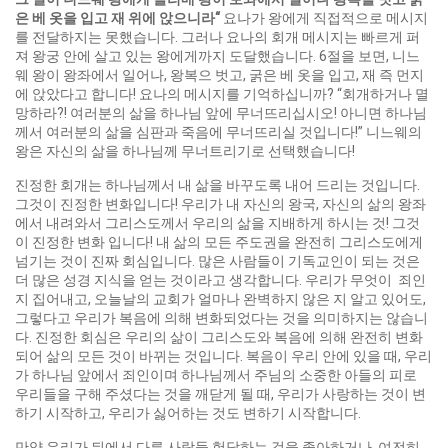
은 베 옷을 입고 재 위에 앉으니라
“
요나가 왕에게 직접적으로 메시지
를 전달하지는 못했습니다. 그러나 요나의 회개 메시지는 빠르게 퍼
져 왕궁 안에 살고 있는 왕에게까지 도달했습니다. 6절을 보면, 니느
웨 왕이 왕좌에서 일어나, 왕복으 벗고, 굵은 베 옷을 입고, 재 즉 먼지
에 앉았다고 합니다! 요나의 메시지를 기억하십니까? “회개하거나 멸
망하라?! 여러분의 삶을 하나님 앞에 무너뜨리십시오! 아니면 하나님
께서 여러분의 삶을 심판과 죽음에 무너뜨리실 것입니다!” 니느웨의
왕은 자신의 삶을 하나님께 무너트리기로 선택했습니다!
진정한 회개는 하나님께서 내 삶을 바꾸도록 내어 드리는 것입니다.
그것이 진정한 변화입니다! 우리가 내 자신의 왕국, 자신의 삶의 왕좌
에서 내려와서 그리스도께서 우리의 삶을 지배하게 하시는 것! 그것
이 진정한 변화 입니다! 내 삶의 모든 주도권을 완전히 그리스도에게
넘기는 것이 진짜 회심입니다. 많은 사람들이 기독교인이 되는 것은
더 많은 성경 지식을 얻는 것이라고 생각합니다. 우리가 무엇이 죄인
지 집어내고, 오늘날의 교회가 얼마나 완벽하지 않은 지 알고 있어도,
그렇다고 우리가 복음에 의해 변화되었다는 것을 의미하지는 않습니
다. 진정한 회심은 우리의 삶이 그리스도와 복음에 의해 완전히 변화
되어 삶의 모든 것이 바뀌는 것입니다. 복음이 우리 안에 있을 때, 우리
가 하나님 앞에서 죄인이며 하나님께서 주님의 소중한 아들의 피로
우리들을 구해 주셨다는 것을 깨닫게 될 때, 우리가 사랑하는 것이 변
하기 시작하고, 우리가 싫어하는 것도 변하기 시작합니다.
만약 우리가 뒤에서 다른 사람들 험담하는 것을 좋아하거나, 여전히