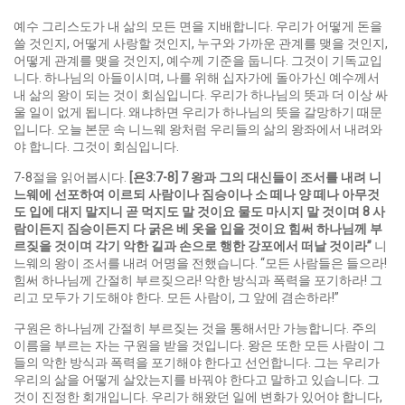
예수 그리스도가 내 삶의 모든 면을 지배합니다. 우리가 어떻게 돈을
쓸 것인지, 어떻게 사랑할 것인지, 누구와 가까운 관계를 맺을 것인지,
어떻게 관계를 맺을 것인지, 예수께 기준을 둡니다. 그것이 기독교입
니다. 하나님의 아들이시며, 나를 위해 십자가에 돌아가신 예수께서
내 삶의 왕이 되는 것이 회심입니다. 우리가 하나님의 뜻과 더 이상 싸
울 일이 없게 됩니다. 왜냐하면 우리가 하나님의 뜻을 갈망하기 때문
입니다. 오늘 본문 속 니느웨 왕처럼 우리들의 삶의 왕좌에서 내려와
야 합니다. 그것이 회심입니다.
7-8절을 읽어봅시다.
[
욘
3:7-8] 7
왕과 그의 대신들이 조서를 내려 니
느웨에 선포하여 이르되 사람이나 짐승이나 소 떼나 양 떼나 아무것
도 입에 대지 말지니 곧 먹지도 말 것이요 물도 마시지 말 것이며
8
사
람이든지 짐승이든지 다 굵은 베 옷을 입을 것이요 힘써 하나님께 부
르짖을 것이며 각기 악한 길과 손으로 행한 강포에서 떠날 것이라
”
니
느웨의 왕이 조서를 내려 어명을 전했습니다. “모든 사람들은 들으라!
힘써 하나님께 간절히 부르짖으라! 악한 방식과 폭력을 포기하라! 그
리고 모두가 기도해야 한다. 모든 사람이, 그 앞에 겸손하라!”
구원은 하나님께 간절히 부르짖는 것을 통해서만 가능합니다. 주의
이름을 부르는 자는 구원을 받을 것입니다. 왕은 또한 모든 사람이 그
들의 악한 방식과 폭력을 포기해야 한다고 선언합니다. 그는 우리가
우리의 삶을 어떻게 살았는지를 바꿔야 한다고 말하고 있습니다. 그
것이 진정한 회개입니다. 우리가 해왔던 일에 변화가 있어야 합니다,