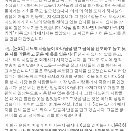
주셨습니다. 하나님은 그들이 자신들의 죄악을 회개하고 하나님께로
돌아가는 기회를 주고 싶으셨습니다. 이제 이 악한 도시가 하나님의
말씀에 어떻게 반응했는지 살펴봅시다. 그 전에 4절을 다시 보십시오.
니느웨에게 하나님의 말씀을 전하고 있는 요나를 봅시다. 요나는 상
당히 짧은 메시지를 전했습니다. “
사십 일이 지나면 니느웨가 무너지
리라
”
비록 요나의 메시지는 짧았으나, 그 파급력은 가히 온 도시를 흔
들 만큼 대단했습니다.
5절,
[
욘
3:5]
니느웨 사람들이 하나님을 믿고 금식을 선포하고 높고 낮
은 자를 막론하고 굵은 베 옷을 입은지라
”
선지자 요나의 말을 듣고,
니느웨의 사람들은 회개하기 시작했습니다. 말 그대로 도시에 영적
부흥이 일어났습니다. 그들은 무릎을 꿇고 자시들의 죄를 하나님께
고백했습니다! 그들은 주님께 부르짖고 금식을 선포했습니다! 이러한
행위는 하나님께로부터 용서와 자비를 구하는 것을 의미합니다. 5절
을 보니, 가장 높은 사람들부터 가장 낮은 사람들까지 굵은 베를 입었
습니다! 굵은 베는 편안한 일상복이 아닙니다. 소재가 매우 거칠고 불
편해서 일상복으로 사용할 수 없는 옷입니다. 그럼 니느웨의 사람들
은 왜 이런 불편한 옷을 입었을까요? 그것을 입는 것은 회개의 상징이
었습니다. 이처럼 그들의 회개는 진실되었습니다. 5절은 요나의 메시
지를 전해 들은 니느웨의 시민들의 반응을 답고 있습니다. 그들은 굵
은 베를 입고, 금식하고, 죄를 회개했습니다!
이 회개 운동이 어떻게 이어지는지 봅시다. 6절을 읽어봅시다.
[
욘
3:6]
그 일이 니느웨 왕에게 들리매 왕이 보좌에서 일어나 왕복을 벗고 굵