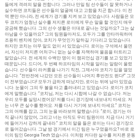
들에게 격려의 말을 전합니다. 그러나 만일 팀 선수들이 잘 못하거나
실수하면 코치들은 선수들의 얼굴에 대고 고함을 치곤 합니다. 미 전
역 뿐만 아니라, 전 세계가 경기를 지켜 보고 있었습니다. 사람들은 모
두 코치가 엄청난 실수를 저지른 로이에게 무슨 말을 할 것인지 매우
궁금해 했습니다. 그의 선수 생활은 이대로 끝나는 것일까요? 그는 살
아남을 수 있을까요? 그의 팀원들마저도, 모두가 그를 안타까워하며
조용히 벤치에 앉아, 코치가 무엇인가 말하길 기다리고 있었습니다.
하지만 코치는 아무 말도 없이 서 있었습니다. 로이는 구석에서 울면
서, 자신이 저지른 어처구니 없는 실수를 자책하며 울음을 터트리고
말았습니다. 전 세계의 수백만 명이 이 챔피언십 경기를 보고 있었기
때문입니다. 드디어, 두 번째 하프타임의 시작을 알리는 알람이 울렸
습니다. 선수들이 라커룸을 나가기 직전, 그제서야 코치가 입을 열었
습니다. “전반전에 나갔던 모든 선수들이 나머지 후반전도 뛴다!” 그것
이 전부였습니다! 모두가 급하게 떠났지만, 로이는 뒤에 남아 있었습
니다. 눈물이 그의 두 볼을 타고 흘러내리고 있었습니다. 로이가 코치
에게 말했습니다. “코치님, 저는 다시 시합에 나갈 수 없습니다. 저는
우리 모두를 실망시켰어요! 저를 다시 경기장에 내보내지 마세요. 저
는 너무 큰 실수를 했어요. 저를 다시 거기에 보내지 마세요.” 코치는
그의 어깨를 잡고, 그의 눈을 바라보며 말했습니다. “로이, 경기는 아
직 끝나지 않았어, 그리고 너는 아직도 우리 팀원이야. 지금 다시 거기
에 들어가서 강하게 끝내라.” 코치의 말을 들은 로이는 다시 경기장으
로 들어갔습니다. 그날 밤 경기에서 이긴 팀은 누구였을까요? 바로 로
이의 팀인 Georgia Tech 였습니다. 이처럼 커다란 실수를 저지른 운동