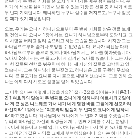
선수에게 두 번째 기회를 준 코치의 이야기는 매우 흥미롭습니다. 우
리가 이 세상을 살아가면서 받을 수 있는 가장 큰 선물 중 하나가 바로
두 번째 기회입니다. 왜냐하면 누구나 실수를 저지르고, 누구나 잘못
할 때가 있기 때문입니다.
오늘, 우리는 요나가 하나님으로부터 두 번째 기회를 받은 것을 보게
될 것입니다. 요나서 1장에서는, 요나가 하나님으로부터 도망치고, 그
의 사명을 버리고 멀리 숨으려고 하는 모습을 봤습니다. 하지만 그는
하나님으로부터 숨거나 도망칠 수 없었습니다. 요나가 최선을 다해
하나님으로부터 숨으려 했으나 하나님께서는 요나를 찾아냈습니다.
요나서 2장에서는, 큰 물고기에게 삼켜진 요나를 봤습니다. 그는 자신
이 한 잘못된 선택을 뉘우치며 하나님께 자신의 잘못을 고백하고 있
었습니다. 그는 하나님께 울부짖었고, 하나님은 그를 구원해 주셨습
니다. 큰 물고기는 요나를 다시 뭍으로 내뱉어 냈습니다. 그로 인해 요
나는 이제 다시 새로운 생명을 얻게 되었습니다.
그 이후 요나는 어떻게 되었을까요? 1절과 2절을 읽어봅시다
[
욘
3:1-
2] 1
여호와의 말씀이 두 번째로 요나에게 임하니라
이르시되
2
일어
나 저 큰 성읍 니느웨로 가서 내가 네게 명한 바를 그들에게 선포하라
하신지라
”
1절에서는 “
여호와의 말씀이 두 번째로 요나에게 임하니
라
”라고 했습니다. 하나님께서 요나에게 두 번째 기회를 주셨습니다.
우리의 하나님은 자신의 백성들에게 두 번째 기회를 주시는 분입니
다. 이게 복음이고 은혜 입니다. 하나님께서는 다시 한 번 요나를 부르
시고 이전과 같은 사명을 그에게 부여하셨습니다. 요나는 하나님에게