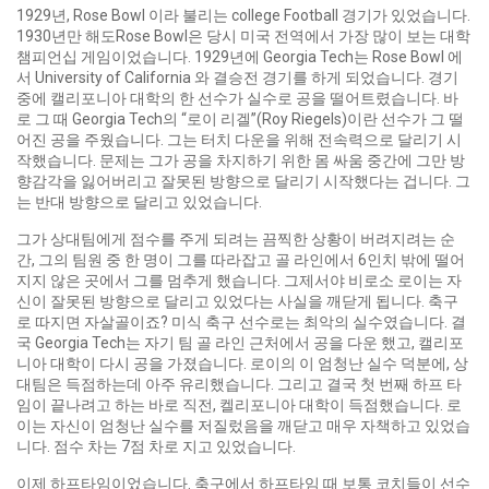
1929년, Rose Bowl 이라 불리는 college Football 경기가 있었습니다.
1930년만 해도Rose Bowl은 당시 미국 전역에서 가장 많이 보는 대학
챔피언십 게임이었습니다. 1929년에 Georgia Tech는 Rose Bowl 에
서 University of California 와 결승전 경기를 하게 되었습니다. 경기
중에 캘리포니아 대학의 한 선수가 실수로 공을 떨어트렸습니다. 바
로 그 때 Georgia Tech의 “로이 리겔”(Roy Riegels)이란 선수가 그 떨
어진 공을 주웠습니다. 그는 터치 다운을 위해 전속력으로 달리기 시
작했습니다. 문제는 그가 공을 차지하기 위한 몸 싸움 중간에 그만 방
향감각을 잃어버리고 잘못된 방향으로 달리기 시작했다는 겁니다. 그
는 반대 방향으로 달리고 있었습니다.
그가 상대팀에게 점수를 주게 되려는 끔찍한 상황이 버려지려는 순
간, 그의 팀원 중 한 명이 그를 따라잡고 골 라인에서 6인치 밖에 떨어
지지 않은 곳에서 그를 멈추게 했습니다. 그제서야 비로소 로이는 자
신이 잘못된 방향으로 달리고 있었다는 사실을 깨닫게 됩니다. 축구
로 따지면 자살골이죠? 미식 축구 선수로는 최악의 실수였습니다. 결
국 Georgia Tech는 자기 팀 골 라인 근처에서 공을 다운 했고, 캘리포
니아 대학이 다시 공을 가졌습니다. 로이의 이 엄청난 실수 덕분에, 상
대팀은 득점하는데 아주 유리했습니다. 그리고 결국 첫 번째 하프 타
임이 끝나려고 하는 바로 직전, 켈리포니아 대학이 득점했습니다. 로
이는 자신이 엄청난 실수를 저질렀음을 깨닫고 매우 자책하고 있었습
니다. 점수 차는 7점 차로 지고 있었습니다.
이제 하프타임이었습니다. 축구에서 하프타임 때 보통 코치들이 선수