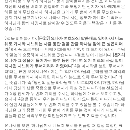
셨기 때문에 우리가 하나님의 눈에 받아들여지는 것이죠. 하나님은
자신의 사명을 버리고 반항하며 계속 도망치던 선지자 요나에게도 은
혜를 보여 주셨습니다. 하나님은 그에게 두 번째 기회를 주셨습니다.
단지 다시 물고기 배에서 나와서 다시 사는 정도가 아니라, 계속해서
하나님과 함께 사명자로 살아갈 수 있도록 처음과 똑같은 기회를 주
셨습니다.
3절을 읽어봅시다.
[
욘
3:3]
요나가 여호와의 말씀대로 일어나서 니느
웨로 가니라 니느웨는 사흘 동안 걸을 만큼 하나님 앞에 큰 성읍이더
라
“
하나님으로부터 두 번째 기회를 받은 후, 이제 드디어 요나는 주님
의 말씀에 순종하여 니느웨로 갔습니다. 4절로 넘어가 봅시다.
[
욘
3:4]
요나가 그 성읍에 들어가서 하루 동안 다니며 외쳐 이르되 사십 일이
지나면 니느웨가 무너지리라 하였더니
“
4절 마지막을 보면 ‘무너지리
라’라는 표현 보이시나요? 이는 “우리가 하나님의 은혜를 받고 죄악의
삶을 무너트리지 아니하면 하나님의 분노로 인해 무너질 것이다” 라
는 뜻입니다. 즉 “당신의 삶을 하나님께 무너트리지 아니하면, 하나님
께서 당신의 삶을 죽음으로 무너지게 하실 것입니다!”라는 선포입니
다. 3장 전체가 두 번째 기회를 주시는 하나님에 대해서 보여주고 있
습니다. 4절을 통해서 우리는 하나님이 단지 요나 뿐만 아니라 니느웨
에 살던 사람들에게도 두 번째 기회를 주고 있음을 볼 수 있습니다. 하
나님은 그의 종들에게만 두 번째 기회를 주는 것이 아니라 니느웨 사
람들과 같은 극악무도한 죄인들에게도 두 번째 기회를 주십니다.
요나서를 보면, 하나님께서 니느웨 도시를 언급할 때 항상 특정한 표