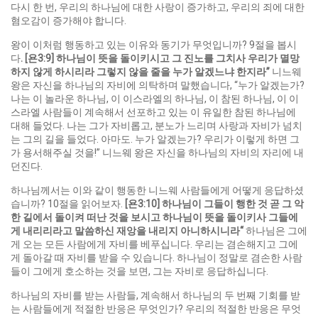
다시 한 번, 우리의 하나님에 대한 사랑이 증가하고, 우리의 죄에 대한
혐오감이 증가해야 합니다.
왕이 이처럼 행동하고 있는 이유와 동기가 무엇입니까? 9절을 봅시
다
. [
욘
3:9]
하나님이 뜻을 돌이키시고 그 진노를 그치사 우리가 멸망
하지 않게 하시리라 그렇지 않을 줄을 누가 알겠느냐 한지라
”
니느웨
왕은 자신을 하나님의 자비에 의탁하며 말했습니다, “누가 알겠는가?
나는 이 놀라운 하나님, 이 이스라엘의 하나님, 이 참된 하나님, 이 이
스라엘 사람들이 계속해서 선포하고 있는 이 유일한 참된 하나님에
대해 들었다. 나는 그가 자비롭고, 분노가 느리며 사랑과 자비가 넘치
는 그의 길을 들었다. 아마도. 누가 알겠는가? 우리가 이렇게 하면 그
가 용서해주실 것을!” 니느웨 왕은 자신을 하나님의 자비의 자리에 내
던진다.
하나님께서는 이와 같이 행동한 니느웨 사람들에게 어떻게 응답하셨
습니까? 10절을 읽어보자.
[
욘
3:10]
하나님이 그들이 행한 것 곧 그 악
한 길에서 돌이켜 떠난 것을 보시고 하나님이 뜻을 돌이키사 그들에
게 내리리라고 말씀하신 재앙을 내리지 아니하시니라
“
하나님은 그에
게 오는 모든 사람에게 자비를 베푸십니다. 우리는 겸손해지고 그에
게 돌아갈 때 자비를 받을 수 있습니다. 하나님이 정말로 겸손한 사람
들이 그에게 호소하는 것을 보면, 그는 자비로 응답하십니다.
하나님의 자비를 받는 사람들, 계속해서 하나님의 두 번째 기회를 받
는 사람들에게 적절한 반응은 무엇인가? 우리의 적절한 반응은 무엇