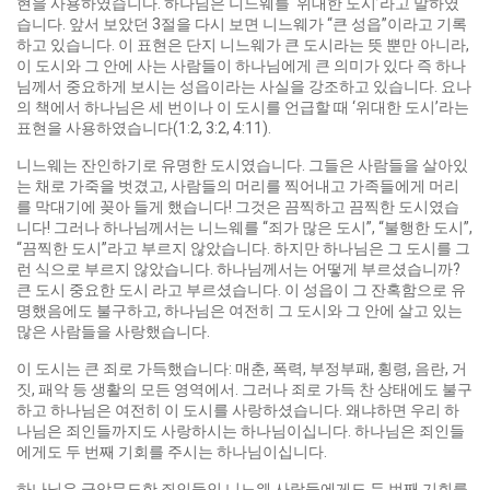
현을 사용하였습니다. 하나님은 니느웨를 ‘위대한 도시’라고 말하였
습니다. 앞서 보았던 3절을 다시 보면 니느웨가 “큰 성읍”이라고 기록
하고 있습니다. 이 표현은 단지 니느웨가 큰 도시라는 뜻 뿐만 아니라,
이 도시와 그 안에 사는 사람들이 하나님에게 큰 의미가 있다 즉 하나
님께서 중요하게 보시는 성읍이라는 사실을 강조하고 있습니다. 요나
의 책에서 하나님은 세 번이나 이 도시를 언급할 때 ‘위대한 도시’라는
표현을 사용하였습니다(1:2, 3:2, 4:11).
니느웨는 잔인하기로 유명한 도시였습니다. 그들은 사람들을 살아있
는 채로 가죽을 벗겼고, 사람들의 머리를 찍어내고 가족들에게 머리
를 막대기에 꽂아 들게 했습니다! 그것은 끔찍하고 끔찍한 도시였습
니다! 그러나 하나님께서는 니느웨를 “죄가 많은 도시”, “불행한 도시”,
“끔찍한 도시”라고 부르지 않았습니다. 하지만 하나님은 그 도시를 그
런 식으로 부르지 않았습니다. 하나님께서는 어떻게 부르셨습니까?
큰 도시 중요한 도시 라고 부르셨습니다. 이 성읍이 그 잔혹함으로 유
명했음에도 불구하고, 하나님은 여전히 그 도시와 그 안에 살고 있는
많은 사람들을 사랑했습니다.
이 도시는 큰 죄로 가득했습니다: 매춘, 폭력, 부정부패, 횡령, 음란, 거
짓, 패악 등 생활의 모든 영역에서. 그러나 죄로 가득 찬 상태에도 불구
하고 하나님은 여전히 이 도시를 사랑하셨습니다. 왜냐하면 우리 하
나님은 죄인들까지도 사랑하시는 하나님이십니다. 하나님은 죄인들
에게도 두 번째 기회를 주시는 하나님이십니다.
하나님은 극악무도한 죄인들인 니느웨 사람들에게도 두 번째 기회를