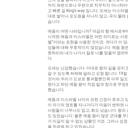
까지 좌편으로나 우편으로 치우치지 아니하리이다
고 빠른 길 King’s way 입니다. 모세는 
대로 밭이나 포도원을 지나지 않고, 곡식 몰래 
습니다.
에돔이 어떤 나라입니까? 야곱의 형 에서로부터
시작된 에돔과 이스라엘은 어떤 의미로는 서로 
엘”이라는 표현을 사용한 것이죠. 게다가 이 
성들에 대해 우호적이지 않았습니다. 에돔 왕은 모
못하리라 내가 나가서 칼로 너를 맞을까 염려하
다.
모세는 난감했습니다. 이대로 왕의 길을 걷지 않
갈 수 있도록 허락해 달라고 요청 합니다. 19절
것이라 우리가 도보로 통과할뿐인즉 아무 일도 
된다고 하던 에돔 왕이 직접 칼과 창으로 무장
했습니다.
에돔과 이스라엘 사이의 묘한 긴장이 흐르고 있
이 자기의 영토를 지나가다가 마음이 변하면 나
사람들이 너무나도 밉고, 화도 났습니다. 왕의
도 있었습니다. 물론 에돔 왕이 많은 군대를 
가 이길지 알 수 없는 상황인 거죠. 그러나 
을 두려워 하고 있었습니다.