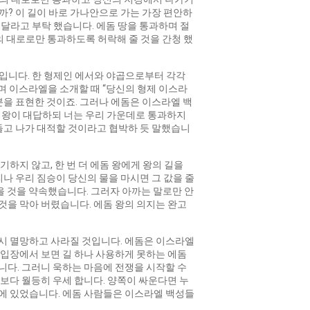
까? 이 길이 바로 가나안으로 가는 가장 편안하
락해 달라고 부탁 했습니다. 에돔 땅을 통과하며 절
왕의 대로로만 통과하도록 허락해 줄 것을 간청 했
입니다. 한 형제인 에서와 야곱으로부터 각각
며 이스라엘을 소개할 때 “당신의 형제 이스라
분을 표현한 것이죠. 그러나 에돔은 이스라엘 백
 에돔 왕이 대답하되 너는 우리 가운데로 통과하지
 들고 나가 대적할 것이라고 협박하 듯 말했습니
하지 않고, 한 번 더 에돔 왕에게 왕의 길을
우리나 우리 짐승이 당신의 물을 마시면 그 값을 줄
 것을 약속했습니다. 그러자 아까는 말로만 안
것을 막아 버렸습니다. 에돔 왕의 의지는 완고
드시 멸망하고 사라질 것입니다. 에돔은 이스라엘
 입장에서 보면 길 하나 사용하게 못하는 에돔
니다. 그러니 욱하는 마음에 전쟁을 시작할 수
 보다 월등히 우세 합니다. 양쪽이 싸운다면 누
위에 있었습니다. 에돔 사람들은 이스라엘 백성들