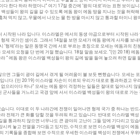
 한다 하라 하였더니” 여기 17절 중간에 ‘왕의 대로’라는 표현 보이십니
이스라엘 백성들이 왕의 길을 갈 수 있도록 에돔 왕이 에돔 땅을 지나는 것을 허
훔쳐 먹지 않고, 우물에서 나오는 물 한 방울 마시지 않고 통과할 터이니 
 시작된 나라 입니다. 이스라엘은 에서의 동생 야곱으로부터 시작된 나라 
형제 국가인 셈이죠. 그래서 14절을 보면 모세가 에돔 왕에게 사자를 보내
당시 ‘형제’라는 말은 동맹국 간에 서로 부르는 호칭으로 모세는 에돔과의 친
세의 요청을 단 번에 거절 했습니다. 18절 말씀 보세오. “(민 20:18)
라 “ 에돔 왕은 이스라엘 백성들이 왕의 길에 발을 들여 놓으려 하면 칼을
으면 그들이 광야 길에서 겪게 될 어려움이 불 보듯 뻔했습니다. 모세는 포기
 입니다. (민 20:19) 이스라엘 자손이 이르되 우리가 대로로 통과하겠고 
없으리이다 하나” 모세는 에돔 왕이 걱정하는 일들은 절대로 일어나지 않을
된 군사들을 거느리고 국경 앞에 서서 이스라엘 백성들이 왕의 대로로 가는 
습니다. 이대로 이 두 나라간에 전쟁이 일어나면 형제 국가 중 하나는 반
라 전체가 큰 화를 당할 것을 두려워 하고 있습니다. 반대로 이스라엘 백성
 길을 통과하지 않으면 너무나도 큰 광야의 고난이 그들 앞에 기다리고 있습
무장시켜 놓고 전열을 가다듬고 있지만, 수적으로 보면 이스라엘 백성이 에돔
성경의 기록들을 종합해 보면 수적으로 우세한 이스라엘 백성이 전쟁에서 우