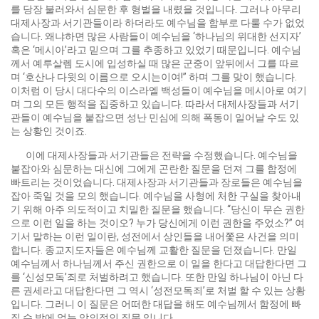
를 당장 불러와서 심문한 후 형벌을 내렸을 것입니다. 그러나 아무리
대제사장과 서기관들이라 하더라도 예수님을 함부로 다룰 수가 없었
습니다. 왜냐하면 많은 사람들이 예수님을 ‘하나님의 위대한 선지자’
혹은 ‘메시아’라고 믿으며 그를 추종하고 있었기 때문입니다. 예수님
께서 예루살렘 도시에 입성하실 때 많은 군중이 앞뒤에서 그를 따르
며 ‘호산나 다윗의 이름으로 오시는이여!” 하며 그를 맞이 했습니다.
이처럼 이 당시 대다수의 이스라엘 백성들이 예수님을 메시아로 여기
며 그의 모든 행적을 집중하고 있습니다. 따라서 대제사장들과 서기
관들이 예수님을 붙잡으면 성난 민심에 의해 폭동이 일어날 수도 있
는 상황인 것이죠.
이에 대제사장들과 서기관들은 전략을 수정했습니다. 예수님을
붙잡아와 심문하는 대신에 그에게 곤란한 질문을 던져 그를 함정에
빠트리는 것이었습니다. 대제사장과 서기관들과 장로들은 예수님을
잡아 죽일 것을 모의 했습니다. 예수님을 사형에 처한 구실을 찾아내
기 위해 아주 의도적이고 치밀한 질문을 했습니다. “당신이 무슨 권한
으로 이런 일을 하는 것이오? 누가 당신에게 이런 권한을 주었소?” 여
기서 말하는 이런 일이란, 성전에서 상인들을 내어쫓은 사건을 의미
합니다. 종교지도자들은 예수님께 교활한 질문을 던졌습니다. 만일
예수님께서 하나님께서 주신 권한으로 이 일을 한다고 대답한다면 그
를 ‘신성모독’죄로 처벌하려고 했습니다. 또한 만일 하나님이 아닌 다
른 권세라고 대답한다면 그 역시 ‘성전모독죄’로 처벌 할 수 있는 상황
입니다. 그러니 이 질문은 어떠한 대답을 해도 예수님께서 함정에 빠
질 수 밖에 없는 악의적인 질문 입니다.