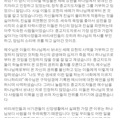
하죠? 이 당시 이스라엘 백성들은 세례 요한을 하나님께서 보내신 선
지자라고 인정하고 있었는데, 정작 종교지도자들은 그를 거부하고 있
었으니 말입니다. 사실 이들도 요한의 세례가 하나님께로부터 온 것
임을 알고 있었습니다만, 자신들에게 진실이 불리하게 작용하는 것을
싫어하여, 진실을 외면했던 것이죠. 세속적 욕망을 좇아서 성전을 장
사치의 소굴로 타락시켰던 이들은 자신의 양심과 진실을 외면하는데
아주 익숙한 사람들이었습니다. 종교지도자로서 가장 성전과 가깝게
살아가는 대제사장들과 바리새인들이 오히려 하나님의 역사를 부인
하고, 양심의 소리에 귀를 막고 살아간 것이죠.
예수님은 이들이 하나님께서 보내신 세례 요한의 사역을 거부하고 인
정하지 않았던 것처럼 자신의 공생애와 십자가 죽음 역시 하나님으로
부터 온 것임을 인정하지 않을 것을 잘 알고 계셨습니다. 종교지도자
들이 하늘로부터 온 요한의 권위의 출처를 모른다고 하자, 예수님은
하나님께로부터 온 자신의 권위를 불신하고 있는 이들에게 이렇게 대
답하셨습니다. “나도 무슨 권세로 이런 일을 하는지 너희에게 이르지
아니하리라” 예수님은 구약성경에 기록된 메시아에 대한 예언을 성취
하시며 사역하셨습니다. 그러나 놀랍게도 종교지도자들은 예수님을
하나님께서 보내신 자로 인정하지 않았습니다. 이들은 하나님의 뜻보
다 사람들의 이목을 신경 쓰며 자신들의 안위를 지키기에 급급했습니
다.
바리새인들과 서기관들이 신앙생활에서 실패한 가장 큰 이유는 하나
님보다 사람을 더 두려워했기 때문입니다. 만일 우리들도 어떤 일을