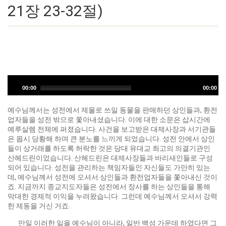
21장 23-32절)
오
디
00:00
00:00
오
플
예수님께서는 성전에서 제물로 쓰일 동물을 판매하던 상인들과, 환전
레
업자들을 성전 밖으로 쫓아내셨습니다. 이에 대한 소문은 삽시간에
이
예루살렘 전체에 퍼졌습니다. 사건을 보고받은 대제사장과 서기관들
어
은 몹시 당황해 하며 큰 분노를 느끼게 되었습니다. 성전 안에서 상인
들이 상거래를 하도록 허락한 것은 당대 유대교 최고의 의결기관인
산헤드린이었습니다. 산헤드린은 대제사장들과 바리새인들로 구성
되어 있습니다. 성전을 관리하는 책임자들인 자신들도 가만히 있는
데, 예수님께서 성전에 오셔서 상인들과 환전업자들을 쫓아내신 것이
죠. 지금까지 종교지도자들은 성전에서 장사를 하는 상인들을 통해
막대한 경제적 이익을 누려왔습니다. 그런데 예수님께서 오셔서 강력
한 제동을 거신 거죠.
만일 이러한 일을 예수님이 아니라, 일반 백성 가운데 하였다면 그