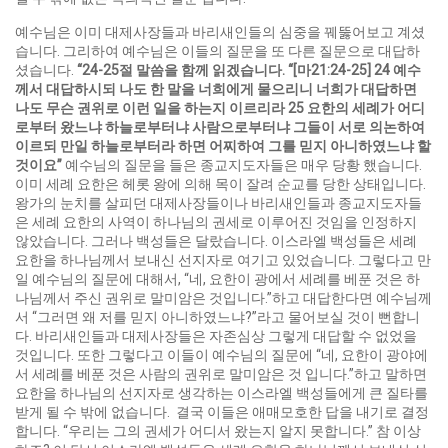
예수님은 이미 대제사장들과 바리새인들의 심중을 꿰뚫어보고 계셨
습니다. 그리하여 예수님은 이들의 질문을 또 다른 질문으로 대답하
셨습니다.
“24-25
절 말씀을 함께 읽겠습니다
. “[
마
21:24-25] 24
예수
께서 대답하시되 나도 한 말을 너희에게 물으리니 너희가 대답하면
나도 무슨 권위로 이런 일을 하는지 이르리라
25
요한의 세례가 어디
로부터 왔느냐 하늘로부터냐 사람으로부터냐 그들이 서로 의논하여
이르되 만일 하늘로부터라 하면 어찌하여 그를 믿지 아니하였느냐 할
것이요
”
예수님의 질문을 들은 종교지도자들은 매우 당황 했습니다.
이미 세례 요한은 헤롯 왕에 의해 목이 잘려 순교를 당한 상태입니다.
왕가의 눈치를 살피던 대제사장들이나 바리새인들과 종교지도자들
은 세례 요한의 사역이 하나님의 권세로 이루어진 것임을 인정하지
않았습니다. 그러나 백성들은 달랐습니다. 이스라엘 백성들은 세례
요한을 하나님께서 보내신 선지자로 여기고 있었습니다. 그렇다고 만
일 예수님의 질문에 대해서, “네, 요한이 광에서 세례를 베푼 것은 하
나님께서 주신 권위로 말미암은 것입니다.”하고 대답한다면 예수님께
서 “그러면 왜 저를 믿지 아니하였느냐?”라고 물어보실 것이 뻔합니
다. 바리새인들과 대제사장들은 자존심상 그렇게 대답할 수 없었을
것입니다. 또한 그렇다고 이들이 예수님의 질문에 “네, 요한이 광야에
서 세례를 베푼 것은 사람의 권위로 말미암은 것 입니다.”하고 말하면
요한을 하나님의 선지자로 생각하는 이스라엘 백성들에게 큰 질타를
받게 될 수 밖에 없습니다. 결국 이들은 애매모호한 답을 내기로 결정
합니다. “우리는 그의 권세가 어디서 왔는지 알지 못합니다.” 참 이상