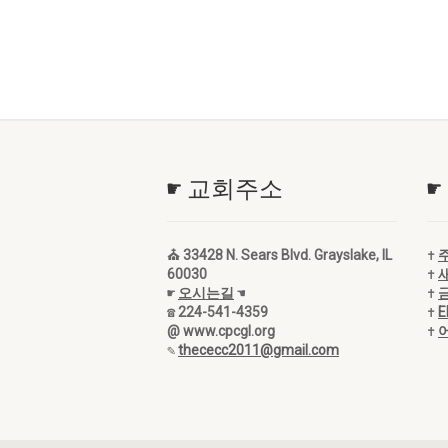
☛ 교회주소
☛
⛪ 33428 N. Sears Blvd. Grayslake, IL
✝
60030
✝
☛
오시는길
☚
✝
☎ 224-541-4359
✝
@ www.cpcgl.org
✝
✎
thececc2011@gmail.com