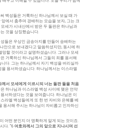
 배우고 이해할 수 있습니다. 오늘 우리가 함께
써 백성들은 거룩하신 하나님께서 보실 때 가
앞에서 춤추며 경배하는 모습을 보자, 그는 크
. 모세가 시내산에서 받은 두 돌판은 하나님과
다는 것을 상징했습니다.
 백성들은 우상인 금송아지를 만들어 숭배하는
가나안으로 보내겠다고 말씀하셨지만, 동시에 하
 멸망할 것이라고 설명하셨습니다. 그러나 모세
망은 거룩하신 하나님께서 그들의 죄를 용서해
습니다. 그는 하나님께서 자기 백성을 버리실까
백성을 용서하셨습니다. 하나님께서는 이스라엘
와께서
모세에게
이르시되
너는
돌판
둘을
처음
판은 하나님과 이스라엘 백성 사이에 맺은 언약
 용서하셨다는 것을 보여줍니다. 하나님은 이
스라엘 백성들에게 또 한 번 자비와 은혜를 베
들을 용서해 주시는 하나님이 자비롭고 인자하신
 어떤 분인지 더 명확하게 알게 되는 것이죠.
다. “6
여호와께서 그의 앞으로 지나시며 선