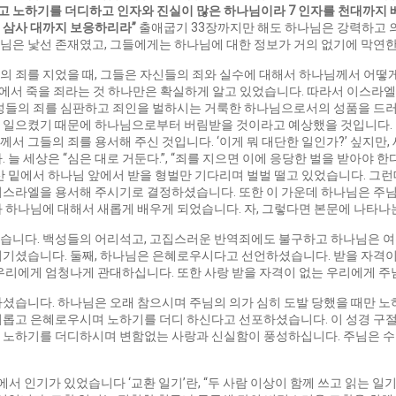
고 노하기를 더디하고 인자와 진실이 많은 하나님이라
7
인자를 천대까지 
 삼사 대까지 보응하리라
”
출애굽기 33장까지만 해도 하나님은 강력하고 
님은 낯선 존재였고, 그들에게는 하나님에 대한 정보가 거의 없기에 막연
 죄를 지었을 때, 그들은 자신들의 죄와 실수에 대해서 하나님께서 어떻게
 앞에서 죽을 죄라는 것 하나만은 확실하게 알고 있었습니다. 따라서 이스
백성들의 죄를 심판하고 죄인을 벌하시는 거룩한 하나님으로서의 성품을 드러
 일으켰기 때문에 하나님으로부터 버림받을 것이라고 예상했을 것입니다. 
서 그들의 죄를 용서해 주신 것입니다. ‘이게 뭐 대단한 일인가?’ 싶지만,
 늘 세상은 “심은 대로 거둔다.”, “죄를 지으면 이에 응당한 벌을 받아야 
산 밑에서 하나님 앞에서 받을 형벌만 기다리며 벌벌 떨고 있었습니다. 그
이스라엘을 용서해 주시기로 결정하셨습니다. 또한 이 가운데 하나님은 주
와 하나님에 대해서 새롭게 배우게 되었습니다. 자, 그렇다면 본문에 나타
습니다. 백성들의 어리석고, 고집스러운 반역죄에도 불구하고 하나님은 여
여기셨습니다. 둘째, 하나님은 은혜로우시다고 선언하셨습니다. 받을 자격이
우리에게 엄청나게 관대하십니다. 또한 사랑 받을 자격이 없는 우리에게 주
하셨습니다. 하나님은 오래 참으시며 주님의 의가 심히 도발 당했을 때만 
비롭고 은혜로우시며 노하기를 더디 하신다고 선포하셨습니다. 이 성경 구절
 노하기를 더디하시며 변함없는 사랑과 신실함이 풍성하십니다. 주님은 수
에서 인기가 있었습니다 ‘교환 일기’란, “두 사람 이상이 함께 쓰고 읽는 일