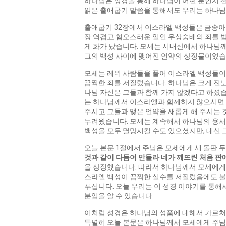
하나님은 성경을 통해 하나님이 어떤 분인지 선
읽은 출애굽기 말씀을 통해서도 우리는 하나님
출애굽기 32장에서 이스라엘 백성들은 금송아
장 역겹고 혐오스러운 일인 우상숭배의 죄를 범
게 화가 났습니다. 모세는 시내산에서 하나님께
그의 백성 사이에 맺어진 언약의 상징물이었습
모세는 레위 사람들을 풀어 이스라엘 백성들이
끔찍한 죄를 저질렀습니다. 하나님은 크게 진
나님 자신은 그들과 함께 가지 않겠다고 하셨
는 하나님께서 이스라엘과 함께하지 않으시면 
주시고 그들과 맺은 언약을 새롭게 해 주시는
두려웠습니다. 모세는 계속해서 하나님의 용서
백성을 모두 멸망시킬 수도 있으셨지만, 대신 
오늘 본문 1절에서 주님은 모세에게 새 돌판 두
것과
같이
다듬어
만들라
네가
깨뜨린
처음
판
을 상징했습니다. 따라서 하나님께서 모세에게
스라엘 백성이 끔찍한 실수를 저질렀음에도 불
푸십니다. 오늘 우리는 이 성경 이야기를 통
분임을 알 수 있습니다.
이처럼 성경은 하나님의 성품에 대해서 가르쳐
특별히 오늘 본문은 하나님께서 모세에게 주님의 