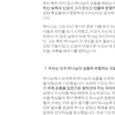
에서 특히 의미 있고 하나님의 성품을 깨닫는 데
하신 능력과 신성이 그가 만드신 만물에 분명
양한 특성들에서 분명하게 드러난다는 생각에 
니다.
루이스는 그의 저서 ‘예기치 못한 기쁨’에서 자
다움과 의미를 보기 시작했고, 이것이 자신의 
하면서, 이 깊은 실재가 바로 하나님 자신이라
다. 그는 특히 하나님이 각 개인을 깊이 돌보
요한 구절이었고, 신앙의 여정으로 이끄는 데 
마음, 계획을 배우기를 원하십니다.
우리는 오직 하나님의 성품에 부합하는 것
하나님께서 모세에게 하나님의 성품을 선포하셨
을 바탕으로 기도했습니다. 모세의 기도는 하나님
가
주께
은총을
입었거든
원하건대
주는
우리
님께서 이스라엘 백성 때문에 진노하셨다는 것
라엘 백성들의 목이 뻣뻣하고 하나님의 명령에
떻게 모세는 이와 같이 용기를 내어 하나님께
모든 필요를 공급해 주시는 엄청난 축복을 받
임재와 인도하심을 호소했습니다. 모세 기도의