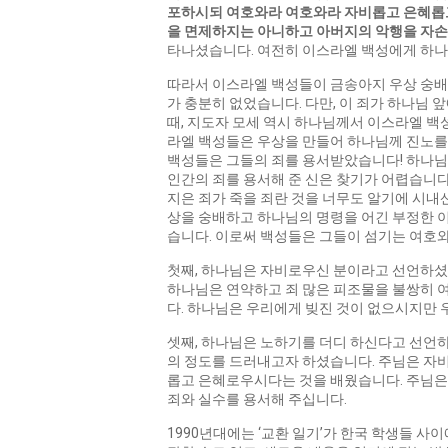
포하시되 여호와라 여호와라 자비롭고 은혜롭
을 면제하지는 아니하고 아버지의 악행을 자손
타나셨습니다. 여전히 이스라엘 백성에게 하나
따라서 이스라엘 백성들이 금송아지 우상 숭배의
가 충분히 없었습니다. 다만, 이 죄가 하나님
때, 지도자 모세 역시 하나님께서 이스라엘 
라엘 백성들은 우상을 만들어 하나님께 진노를
백성들은 그들의 죄를 용서받았습니다! 하나님께
인간의 죄를 용서해 준 신은 찾기가 어렵습니다.
지은 죄가 죽을 죄란 것을 너무도 알기에 시내
상을 숭배하고 하나님의 명령을 어긴 부정한 
습니다. 이로써 백성들은 그들이 섬기는 여호
첫째, 하나님은 자비로우신 분이라고 선언하셨
하나님은 연약하고 죄 많은 피조물을 불쌍히 
다. 하나님은 우리에게 빚진 것이 없으시지만 
셋째, 하나님은 노하기를 더디 하신다고 선언
의 정도를 드러내고자 하셨습니다. 주님은 자
롭고 은혜로우시다는 것을 배웠습니다. 주님은
죄와 실수를 용서해 주십니다.
1990년대에는 ‘교환 일기’가 한국 학생들 사이