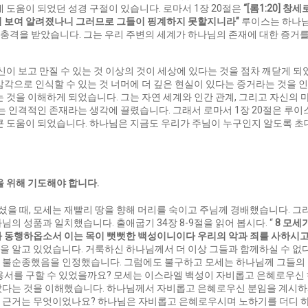
 도움이 되었던 성경 구절이 있습니다. 로마서 1장 20절은
“[
롬
1:20]
창세로
히 보여 알려졌나니 그러므로 그들이 핑계하지 못할지니라
”
루이스는 하나님
충격을 받았습니다. 그는 우리 주변의 세계가 하나님의 존재에 대한 증거
신이 보고 만질 수 있는 것 이상의 것이 세상에 있다는 것을 점차 깨닫게 
감각으로 인식할 수 있는 것 너머에 더 깊은 현실이 있다는 증거라는 것을 
는 것을 이해하게 되었습니다. 그는 자연 세계와 인간 관계, 그리고 자신
시는 인격적인 존재라는 생각에 끌렸습니다. 그래서 로마서 1장 20절은 루
큰 도움이 되었습니다. 하나님은 지금도 우리가 주님이 누구인지 알도록 초
을 위해 기도해야 합니다
.
을 때, 모세는 재빨리 땅을 향해 머리를 숙이고 주님께 경배했습니다. 그
의 성품과 일치했습니다. 출애굽기 34장 8-9절을 읽어 봅시다. “
8
모세
와
동행하옵소서
이는
목이
뻣뻣한
백성이니이다
우리의
악과
죄를
사하시
을 알고 있었습니다. 거룩하신 하나님께서 더 이상 그들과 함께하실 수 없
 불순종했음을 인정했습니다. 그럼에도 불구하고 모세는 하나님께 그들의 
 용서를 구할 수 있었을까요? 모세는 이스라엘 백성이 자비롭고 은혜로우신
았다는 것을 이해했습니다. 하나님께서 자비롭고 은혜로우신 분임을 계시하
 근거는 무엇이었나요? 하나님은 자비롭고 은혜로우시며 노하기를 더디 