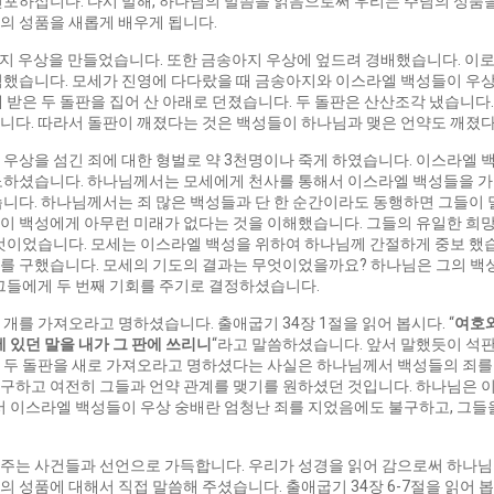
포하십니다. 다시 말해, 하나님의 말씀을 읽음으로써 우리는 주님의 성품을
의 성품을 새롭게 배우게 됩니다.
지 우상을 만들었습니다. 또한 금송아지 우상에 엎드려 경배했습니다. 이로
했습니다. 모세가 진영에 다다랐을 때 금송아지와 이스라엘 백성들이 우상 
 받은 두 돌판을 집어 산 아래로 던졌습니다. 두 돌판은 산산조각 냈습니다
니다. 따라서 돌판이 깨졌다는 것은 백성들이 하나님과 맺은 언약도 깨졌
 우상을 섬긴 죄에 대한 형벌로 약 3천명이나 죽게 하였습니다. 이스라엘
노하셨습니다. 하나님께서는 모세에게 천사를 통해서 이스라엘 백성들을 
습니다. 하나님께서는 죄 많은 백성들과 단 한 순간이라도 동행하면 그들이
이 백성에게 아무런 미래가 없다는 것을 이해했습니다. 그들의 유일한 희
 것이었습니다. 모세는 이스라엘 백성을 위하여 하나님께 간절하게 중보 했
를 구했습니다. 모세의 기도의 결과는 무엇이었을까요? 하나님은 그의 
그들에게 두 번째 기회를 주기로 결정하셨습니다.
 개를 가져오라고 명하셨습니다. 출애굽기 34장 1절을 읽어 봅시다. “
여호
에
있던
말을
내가
그
판에
쓰리니
“라고 말씀하셨습니다. 앞서 말했듯이 석
 두 돌판을 새로 가져오라고 명하셨다는 사실은 하나님께서 백성들의 죄를
구하고 여전히 그들과 언약 관계를 맺기를 원하셨던 것입니다. 하나님은 이
해서 이스라엘 백성들이 우상 숭배란 엄청난 죄를 지었음에도 불구하고, 그
주는 사건들과 선언으로 가득합니다. 우리가 성경을 읽어 감으로써 하나님이
성품에 대해서 직접 말씀해 주셨습니다. 출애굽기 34장 6-7절을 읽어 봅시