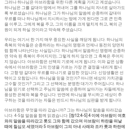
그러나 하나님은 아브라함을 위한 다른 계획을 가지고 계셨습니다.
하나님은 그를 갈대아 땅에서 꺼내어 그를 하나님의 자녀로 살아가도
록 부르셨습니다. 하나님은 그가 하나님의 말씀에 순종하여 갈대아
우르를 떠나 하나님께서 지시하시는 땅에 가게 된다면 그로 큰 민족
을 이루고, 그에게 복을 주고, 그의 이름을 크게 떨치게 하고, 복의 근
원이 되게 하실 것이라고 약속해 주셨습니다.
우리는 여기서 한 가지 매우 중요한 사실을 깨닫게 됩니다. 하나님의
축복의 약속들은 순종하라는 하나님의 명령과 언제나 동전의 양면처
럼 함께 나타난다는 사실입니다. 하나님께서 말씀하신 명령에 순종하
면 약속 된 축복이 주어지지만, 그렇게 하지 않으면 그 축복은 주어지
지 않습니다. 아브라함은 선택의 기로에 서게 됩니다. 이와 같은 상황
속에서 아브라함은 그의 인생을 가르는 가장 큰 결정을 내리게 됩니
다. 고향 땅 갈대아 우르를 떠나기로 결정한 것입니다. 신앙생활은 선
택이고 모험입니다. 하나님을 믿을 것인가? 아니면 세상의 가치관을
고수할 것인가? 그리고 그 선택에는 분명한 대가가 주어집니다. 하나
님을 믿기로 선택하고 주님의 말씀에 순종하여 살아가는 자들에게는
풍성한 은혜와 복을 주십니다. 반면에 하나님을 무시하고 세상이 추
구하는 것을 따라가는 자들은 반드시 하나님의 심판을 받게 됩니다.
아브라함은 무엇을 따라 갔습니까? 그는 하나님의 말씀을 따라갔습
니다. 4-5절 말씀을 함께 읽겠습니다.
[
창
12:4-5] 4
이에 아브람이 여호
와의 말씀을 따라갔고 롯도 그와 함께 갔으며 아브람이 하란을 떠날
때에 칠십오 세였더라
5
아브람이 그의 아내 사래와 조카 롯과 하란에