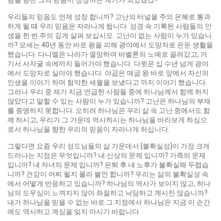
님을 향한 그의 믿음이 성장하는 계기가 되었겠죠?
우리들의 믿음도 언제 성장 합니까? 고난의 터널을 주의 은혜로 통과
하게 될 때 우리 믿음은 자라나게 됩니다. 성경 속 기록된 사람들의 인
생을 한 번 주의 깊게 살펴 보십시오. 고난이 없는 사람이 누가 있습니
까? 모세는 40년 동안 바로 왕을 피해 광야에서 도망자로 은둔 생활을
했습니다. 다니엘은 나라가 멸망하여 바벨론의 노예로 끌려갔고, 거
기서 사자굴 속에까지 들어가야 했습니다. 다윗은 십 수년 넘게 광야
에서 도망자로 살아야 했습니다. 야곱은 애굽 왕 바로 앞에서 자신의
인생을 이야기 하며 험악한 세월을 보냈다고 까지 이야기 했습니다.
그러나 우리 중 제가 지금 언급한 사람들 중에 하나님께서 함께 하지
않았다고 말할 수 있는 사람이 누가 있습니까? 고난은 하나님의 부재
를 증명하지 못합니다. 오히려 하나님은 우리 삶 속 고난 중에서도 함
께 하시고, 우리가 그 가운데 역사하시는 하나님을 바라보게 하심으
로서 하나님을 향한 우리의 믿음이 자라나게 하십니다.
그렇다면 요즘 우리 성도님들의 삶 가운데서 [불확실성]이 가장 크게
드러나는 지점은 무엇입니까? 내 신상의 문제 입니까? 가족의 문제
입니까? 내 자녀의 문제 입니까? 은퇴 후 내 노후가 불확실해 두렵습
니까? 건강이 어찌 될지 몰라 불안 합니까? 우리는 삶의 불확실성 속
에서 어떻게 반응하고 있습니까? 하나님의 역사가 보이지 않고, 하나
님의 도우심이 느껴지지 않아 좌절하고 낙담하고 계시진 않습니까?
내가 하나님을 믿을 수 없는 바로 그 지점에서 하나님은 지금 이 순간
에도 역사하고 계심을 잊지 마시기 바랍니다.