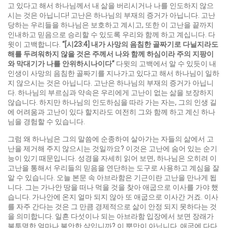
고 있다고 해서 하나님께서 내 삶을 버리시거나 나를 인도하지 않으
시는 것은 아닙니다! 고난은 하나님의 부재의 증거가 아닙니다. 고난
당하는 우리들을 하나님은 보호하고 계시고, 또한 이 고난을 끝까지
인내하고 믿음으로 승리할 수 있도록 우리와 함께 하고 계십니다. 다
윗이 고백합니다.
“[
시
23:4]
내가 사망의 음침한 골짜기로 다닐지라도
해를 두려워하지 않을 것은 주께서 나와 함께 하심이라 주의 지팡이
와 막대기가 나를 안위하시나이다
”
다윗의 고백에서 알 수 있듯이 내
인생이 사망의 음침한 골짜기를 지나가고 있다고 해서 하나님이 일하
지 않으시는 것은 아닙니다. 고난은 하나님의 부재의 증거가 아닙니
다. 하나님의 부르심과 약속은 우리에게 고난이 없는 삶을 보장하지
않습니다. 하지만 하나님의 인도하심을 따라 가는 자는, 그의 인생 길
에 어려움과 고난이 있다 할지라도 여전히 그와 함께 하고 계신 하나
님을 경험할 수 있습니다.
그럼 왜 하나님은 그의 말씀에 순종하여 살아가는 자들의 삶에서 고
난을 제거해 주지 않으시는 것일까요? 이것은 고난에 숨어 있는 순기
능이 있기 때문입니다. 성경을 자세히 읽어 보면, 하나님은 오히려 이
고난을 통해서 우리들의 믿음을 연단하는 도구로 사용하고 계심을 잘
알 수 있습니다. 오늘 본문 속 아브라함은 기근이란 고난을 만나게 됩
니다. 그는 가나안 땅을 떠나 먹을 것을 찾아 애굽으로 이사를 가야 했
습니다. 가나안에 온지 얼마 되지 않아 또 애굽으로 이사간 거죠. 이사
를 자주 간다는 것은 그 만큼 경제적으로 삶이 안정 되지 못하다는 것
을 의미합니다. 일흔 다섯이나 되는 아브라함 입장에서 보면 장래가
불투명한 얼마나 불안한 삶입니까? 이 뿐만이 아닙니다. 애굽에 다다