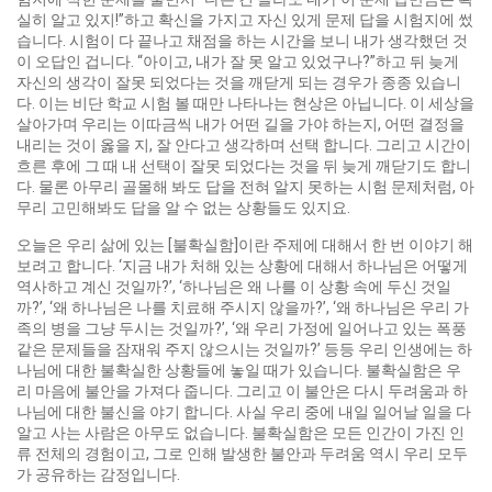
실히 알고 있지!”하고 확신을 가지고 자신 있게 문제 답을 시험지에 썼
습니다. 시험이 다 끝나고 채점을 하는 시간을 보니 내가 생각했던 것
이 오답인 겁니다. “아이고, 내가 잘 못 알고 있었구나?”하고 뒤 늦게
자신의 생각이 잘못 되었다는 것을 깨닫게 되는 경우가 종종 있습니
다. 이는 비단 학교 시험 볼 때만 나타나는 현상은 아닙니다. 이 세상을
살아가며 우리는 이따금씩 내가 어떤 길을 가야 하는지, 어떤 결정을
내리는 것이 옳을 지, 잘 안다고 생각하며 선택 합니다. 그리고 시간이
흐른 후에 그 때 내 선택이 잘못 되었다는 것을 뒤 늦게 깨닫기도 합니
다. 물론 아무리 골몰해 봐도 답을 전혀 알지 못하는 시험 문제처럼, 아
무리 고민해봐도 답을 알 수 없는 상황들도 있지요.
오늘은 우리 삶에 있는 [불확실함]이란 주제에 대해서 한 번 이야기 해
보려고 합니다. ‘지금 내가 처해 있는 상황에 대해서 하나님은 어떻게
역사하고 계신 것일까?’, ‘하나님은 왜 나를 이 상황 속에 두신 것일
까?’, ‘왜 하나님은 나를 치료해 주시지 않을까?’, ‘왜 하나님은 우리 가
족의 병을 그냥 두시는 것일까?’, ‘왜 우리 가정에 일어나고 있는 폭풍
같은 문제들을 잠재워 주지 않으시는 것일까?’ 등등 우리 인생에는 하
나님에 대한 불확실한 상황들에 놓일 때가 있습니다. 불확실함은 우
리 마음에 불안을 가져다 줍니다. 그리고 이 불안은 다시 두려움과 하
나님에 대한 불신을 야기 합니다. 사실 우리 중에 내일 일어날 일을 다
알고 사는 사람은 아무도 없습니다. 불확실함은 모든 인간이 가진 인
류 전체의 경험이고, 그로 인해 발생한 불안과 두려움 역시 우리 모두
가 공유하는 감정입니다.