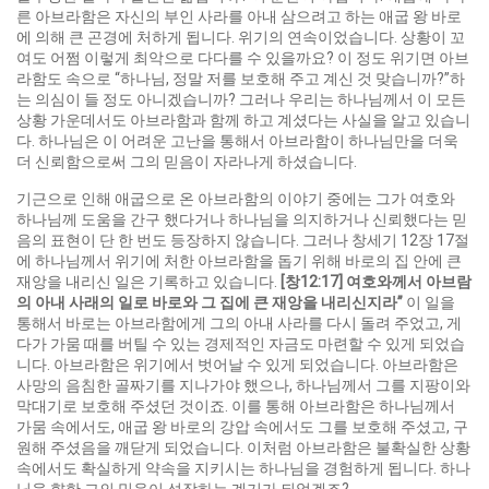
른 아브라함은 자신의 부인 사라를 아내 삼으려고 하는 애굽 왕 바로
에 의해 큰 곤경에 처하게 됩니다. 위기의 연속이었습니다. 상황이 꼬
여도 어쩜 이렇게 최악으로 다다를 수 있을까요? 이 정도 위기면 아브
라함도 속으로 “하나님, 정말 저를 보호해 주고 계신 것 맞습니까?”하
는 의심이 들 정도 아니겠습니까? 그러나 우리는 하나님께서 이 모든
상황 가운데서도 아브라함과 함께 하고 계셨다는 사실을 알고 있습니
다. 하나님은 이 어려운 고난을 통해서 아브라함이 하나님만을 더욱
더 신뢰함으로써 그의 믿음이 자라나게 하셨습니다.
기근으로 인해 애굽으로 온 아브라함의 이야기 중에는 그가 여호와
하나님께 도움을 간구 했다거나 하나님을 의지하거나 신뢰했다는 믿
음의 표현이 단 한 번도 등장하지 않습니다. 그러나 창세기 12장 17절
에 하나님께서 위기에 처한 아브라함을 돕기 위해 바로의 집 안에 큰
재앙을 내리신 일은 기록하고 있습니다.
[
창
12:17]
여호와께서 아브람
의 아내 사래의 일로 바로와 그 집에 큰 재앙을 내리신지라
”
이 일을
통해서 바로는 아브라함에게 그의 아내 사라를 다시 돌려 주었고, 게
다가 가뭄 때를 버틸 수 있는 경제적인 자금도 마련할 수 있게 되었습
니다. 아브라함은 위기에서 벗어날 수 있게 되었습니다. 아브라함은
사망의 음침한 골짜기를 지나가야 했으나, 하나님께서 그를 지팡이와
막대기로 보호해 주셨던 것이죠. 이를 통해 아브라함은 하나님께서
가뭄 속에서도, 애굽 왕 바로의 강압 속에서도 그를 보호해 주셨고, 구
원해 주셨음을 깨닫게 되었습니다. 이처럼 아브라함은 불확실한 상황
속에서도 확실하게 약속을 지키시는 하나님을 경험하게 됩니다. 하나