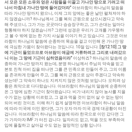
서 모은 모든 소유와 얻은 사람들을 이끌고 가나안 땅으로 가려고 떠
나서 마침내 가나안 땅에 들어갔더라
”
아브라함이 하나님의 말씀을
따라 가나안 땅까지 왔으니, 이제 그의 앞에는 좋은 날만 펼쳐져야 하
지 않겠습니까? 하나님께서 그를 복의 근원으로 삼으시겠다고 약속
해 주셨으니, 그가 가는 곳곳마다 승승장구하고, 그가 손대는 일마다
형통해야 하지 않겠습니까? 그런데 성경은 우리가 고개를 갸우뚱하
고 볼 수 밖에 없는 한 가지 사실을 이야기 하고 있습니다. 그것은 아브
라함이 하나님의 말씀에 순종하여 목숨을 걸고 이민해 온 가나안 땅
에 극심한 가뭄이 찾아왔다는 것입니다. 10절 입니다.
[
창
12:10]
그 땅
에 기근이 들었으므로 아브람이 애굽에 거류하려고 그리로 내려갔으
니 이는 그 땅에 기근이 심하였음이라
”
이상하죠? 하나님의 말씀에 순
종하여 가나안 땅까지 왔는데, 분명 하나님께서 주님의 약속을 믿고
본토 친척 아비 집을 떠나면 그를 큰 민족으로 만들어 주고, 그의 이름
을 존귀하게 만들어 주고, 그를 복의 근원으로 삼아 주겠다고 약속하
셨는데! 그 약속이 하나도 지켜지지 않은 것처럼 보입니다. 오히려 상
황은 최악으로 다다랐습니다. 아브라함이 하나님의 말씀에 순종하여
온 그 땅에 심한 기근이 찾아왔습니다. 비가 내리지 않아 농사를 지을
수가 없는 상황에 이르렀고, 그 결과 먹을 것이 없어 살 수 없는 땅이
되어 버린 것이죠. 이해 하기 쉽게 설명하면 아브라함이 하나님 말씀
에 따라 미국에 이민 왔다면, 그가 오자 마자 미국 경제 대공황이 터진
겁니다. 아브라함이 하나님의 말씀에 따라 한국으로 이민 갔다면 그
가 가자마자 IMF 가 터진 겁니다. 일자리도 없고, 먹을 것도 부족하여
입에 풀칠하고 살아갈 수도 없는 절망적인 상황 입니다.