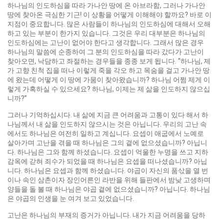
하나님의 인도하심을 따라 가나안 땅에 온 아브라함, 그러나 가나안
땅에 찾아온 극심한 기근! 이 상황을 어떻게 이해해야 할까요? 바로 이
지점이 중요합니다. 많은 사람들이 하나님의 인도하심에 대해서 오해
하고 있는 부분이 한가지 있습니다. 그것은 우리 대부분은 하나님의
인도하심에는 고난이 없어야 한다고 생각합니다. 그래서 많은 경우
하나님의 말씀에 순종하여 그 분의 인도하심을 따라 갔다가 고난이
찾아오면, 낙담하고 좌절하는 경우들을 종종 보게 됩니다. “하나님, 제
가 고향 친척 집을 떠나 이렇게 죽을 각오 하고 목숨을 걸고 가나안 땅
에 왔는데 어떻게 이 땅에 가뭄이 찾아왔습니까? 하나님 어쩜 제게 이
렇게 가혹하실 수 있으세요? 하나님, 이제는 제 삶을 인도하지 않으십
니까?”
그러나 기억하십시다. 내 삶에 지금 큰 어려움과 고통이 있다 해서 하
나님께서 내 삶을 인도하지 않으시는 것은 아닙니다. 우리의 고난 속
에서도 하나님은 여전히 일하고 계십니다. 요셉이 애굽에서 노예로
살아가며 고난을 겪을 때 하나님은 그의 곁에 없으셨습니까? 아닙니
다. 하나님은 그와 함께 하셨습니다. 요셉이 억울한 누명을 쓰고 지하
감옥에 갇혀 죄수가 되었을 때 하나님은 요셉을 떠나셨습니까? 아닙
니다. 하나님은 요셉과 함께 하셨습니다. 야곱이 자신의 품삯을 열 번
이나 속인 삼촌이자 장인어른인 라반을 위해 들판에서 밤낮 고생하며
양들을 돌 볼 때 하나님은 야곱 곁에 없으셨습니까? 아닙니다. 하나님
은 야곱의 인생을 눈 여겨 보고 있었습니다.
고난은 하나님의 부재의 증거가 아닙니다. 내가 지금 어려움을 당하