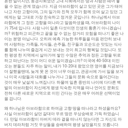
흔한 일이지만, 농경사회였던 고대 사회에서는 땅과 사람은 떼어 놓
을 수 없는 관계 였습니다. 지금 아브라함이 살고 있던 곳은 그가 태어
나고 자란 고향이며, 그의 일가와 친척 모두가 함께 모여 살고 있던 그
에게는 말 그대로 가장 친숙하고 정겨운 곳입니다. 하나님께서 아브
라함에게 그 정든 고향을 떠나라고 말씀하셨을 때, 아브라함의 나이
가 75세 입니다. 사람 나이 일흔 다섯이면 인생의 황혼기 아니겠습니
까? 위험하고 피곤하고 끝을 알 수 없는 장거리 모험을 떠나기 좋은 나
이는 분명 아닙니다. 오히려 예측 가능한 하루들을 마음 편안히 보내
며 사랑하는 가족들, 자식들, 손주들, 친구들과 오순도순 맛있는 식사
를 함께 나누며 즐겁게 시간 보내는 것이 최고의 행복일 것입니다. 또
한 평생 한 지역에서 살아가며 쌓인 수많은 추억과 정든 고향을 뒤로
하고 떠난다는 것이 어디 쉬운 일이겠습니까? 미국에 40-50대 이민
오는 분들도 자주 하는 말이, 내가 10-20대 왔었으면 영어를 지금보다
더 잘했을탠데, 늦게 못 온 것이 너무 아쉽고, 관공서에 가서 일을 보거
나 미국 사람들과 대화를 나누거나 그들의 문화 속으로 들어간다는
것이 매우 낯설게 느껴집니다. 하물며 일흔 중반의 나이에 다다른 백
발의 아브라함이 자신에게 평생 익숙한 지역을 떠나 언어도 문화도
전혀 다른 새로운 지역으로 이민 간다는 것은 매우 어려운 선택이었
을 겁니다.
왜 하나님은 아브라함으로 하여금 고향 땅을 떠나라고 하셨을까요?
사실 아브라함이 살던 갈대아 우르 땅은 우상숭배로 가득 하였습니
다. 만일 아브라함이 아버지 데라 곁을 떠나지 않는다면 그 자신도 아
버지 데라처럼 거짓 우상들을 숭배하며 평생 살았을지도 모릅니다.