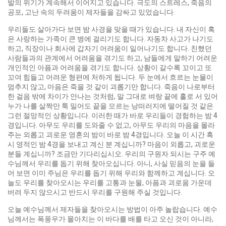
발의 위기가 계속해서 이어지고 있습니다. 극도의 스트레스, 죽음의
공포, 고난 속의 두려움이 제자들을 감싸고 있었습니다.
우리들도 살아가다 보면 밤 사경을 맞을 때가 있습니다. 내 자신이 혹
은 사랑하는 가족이 큰 병에 걸리기도 합니다. 자동차 사고가 나기도
하고, 직장이나 회사에 갑자기 어려움이 일어나기도 합니다. 친했던
사람들과의 관계에서 어려움을 겪기도 하고, 남들에게 말하기 어려운
개인적인 아픔과 어려움을 겪기도 합니다. 상황이 갈수록 꼬이고 또
꼬여 힘들고 어려운 형편에 처하게 됩니다. 두 눈에서 흐르는 눈물이
멈추지 않고, 마음은 죽을 것 같이 괴롭기만 합니다. 죽음이 나로부터
한 걸음 밖에 차이가 안나는 것처럼, 말 그대로 벼랑 끝에 홀로 서 있어
누가 나를 살짝만 툭 밀어도 끝을 모르는 낭떠러지에 떨어질 것 같은
그런 절망적인 상황입니다. 이러한 때가 바로 우리들이 경험하는 밤 4
경입니다. 아무도 우리를 도와줄 수 없고, 아무도 우리의 마음을 몰라
주는 외롭고 괴로운 영혼의 밤이 바로 밤 4경입니다. 오늘 이 시간 혹
시 영적인 밤 4경을 보내고 계신 분 계십니까? 마음이 외롭고, 괴로운
분들 계십니까? 조금만 기다리십시오. 우리의 구원자 되시는 구주 예
수님께서 우리를 돕기 위해 찾아오십니다. 아니, 사실 믿음의 눈을 들
어 보면 이미 주님은 우리를 돕기 위해 우리와 함께하고 계십니다. 오
늘도 우리를 찾아오시는 우리를 고통과 눈물, 아픔과 괴로움 가운데
버려 두지 않으시고 반드시 우리를 구원해 주실 것입니다.
오늘 예수님께서 제자들을 찾아오시는 방법이 아주 놀랍습니다. 예수
님께서는 폭풍우가 몰아치는 이 바다를 배를 타고 오신 것이 아니라,