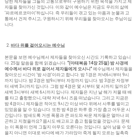
당한 제자들을 그들의 고통으로부터 구원하기 위한 목적을 가지고 제
자들을 찾아가신 것입니다. 이와 같이 예수님은 지금도 우리의 삶에
‘파르에르코마이’하십니다. 즉 우리들이 겪고 있는 아픔과 눈물과 고
통에서 건져 주시고, 구원하시기 위해 우리들을 찾아오시는 주님이십
니다.
바다 위를 걸어오시는 예수님
본문을 보면 예수님께서 제자들을 찾아오신 시간도 기록하고 있습니
다. 25절 말씀을 함께 읽겠습니다.
“(
마태복음
14
장
25
절
)
밤 사경에
예수께서 바다 위로 걸어서 제자들에게 오시니
”
예수님께서 제자들을
찾아오신 시간이 ‘밤 사경’이라고 합니다. 밤 1경은 저녁6시부터 9시
까지 입니다. 밤 2경은 밤9시부터 자정까지 입니다. 밤 3경은 자정부
터 새벽 3시까지 입니다. 그럼 밤 4경은 몇 시부터 몇 시까지 일까요?
새벽 3시부터 새벽 6시까지 입니다. 제자들은 지난 날 해가 저물 때 배
를 타고 출항했으니, 대략 저녁 6시 즈음 떠났습니다. 그리고 지금은
밤 4경이니 제자들은 적어도 9시간 이상 바다 위에서 사투를 벌이고
있었음을 알 수 있습니다. 또한 밤 4경은 하루 중 가장 춥고 어두운 시
간입니다. 밤새도록 거센 폭풍과 큰 파도와 싸운 제자들은 얼마나 피
곤하고 지쳤을까요? 몹시도 배고프고 춥고 힘들었을 것입니다. 문제
는 이 폭풍이 언제 그칠지 아무도 모른다는 것입니다. 살아 남을 수 있
을지 아니면 이대로 바다에 배가 가라앉아 죽게 될지 모르는 일촉즉