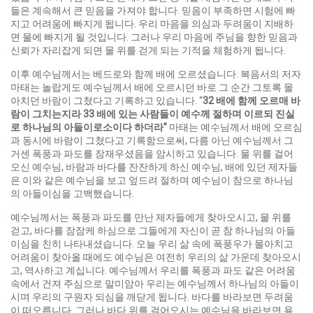
들은 계속해서 큰 믿음을 가져야 합니다. 믿음이 부족하면 시험에 빠
지고 어려움에 빠지게 됩니다. 우리 마음을 의심과 두려움이 지배하
면 물에 빠지게 될 것입니다. 그러나 우리 마음에 주님을 향한 믿음과
신뢰가 자리잡게 되면 물 위를 걷게 되는 기적을 체험하게 됩니다.
이후 예수님께서는 베드로와 함께 배에 오르셨습니다. 복음서의 저자
마태는 놀랍게도 예수님께서 배에 오르시던 바로 그 순간 그토록 몰
아치던 바람이 그쳤다고 기록하고 있습니다. “
32
배에 함께 오르매 바
람이 그치는지라
33
배에 있는 사람들이 예수께 절하며 이르되 진실
로 하나님의 아들이로소이다 하더라
”
마태는 예수님께서 배에 오르심
과 동시에 바람이 그쳤다고 기록함으로써, 다름 아닌 예수님께서 그
거센 폭풍과 파도를 잠재우셨음을 암시하고 있습니다. 물 위를 걸어
오신 예수님, 바람과 바다를 잔잔하게 하신 예수님, 배에 있던 제자들
은 이와 같은 예수님을 보고 엎드려 절하며 예수님이 참으로 하나님
의 아들이심을 고백했습니다.
예수님께서는 폭풍과 파도를 만난 제자들에게 찾아오시고, 물 위를
걷고, 바다를 잠잠케 하심으로 그들에게 자신이 곧 참 하나님의 아들
이심을 친히 나타내셨습니다. 오늘 우리 삶 속에 폭풍우가 몰아치고
어려움이 찾아올 때에도 예수님은 여전히 우리의 삶 가운데 찾아오시
고, 역사하고 계십니다. 예수님께서 우리를 폭풍과 파도 같은 어려움
속에서 건져 주심으로 말미암아 우리는 예수님께서 하나님의 아들이
시며 우리의 구원자 되심을 깨닫게 됩니다. 바다를 바라보면 두려움
이 떠오릅니다. 그러나 바다 위를 걸어오시는 예수님을 바라보면 용