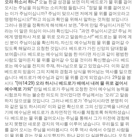
오라 하소서 하니
”
오늘 한글 성경을 보면 마치 베드로가 물 위를 걸어
오시는 주님을 의심하는 소리처럼 들립니다. “정말 물 위를 걸어오시
는 이가 주님이십니까? 주님이 맞으시면 저에게 물 위를 걸어오라고
명령하십시오!”하고 의심과 확인을 위해서 말하는 것처럼 보입니다.
그러나 원문을 정확하게 해석해서 보면, “주여 만일 주님이시거든”이
라는 이 말은 의심이 아니라 확신입니다. “과연 주님이시군요! 주님 저
에게 명령하사 저로 물 위로 오라고 말씀하소서!” 베드로는 물 위에 계
신 분이 주님이심을 확신하자, 자신도 예수님처럼 물 위를 걸어갈 수
있도록 해달라고 요청한 것입니다. 베드로가 가진 신앙의 담대함을
보여줍니다. 베드로는 예수님의 말씀 한 마디면 자신과 같이 평범한
사람도 얼마든지 물 위를 걸어갈 수 있을 것이라 확신했습니다. 베드
로는 예수님을 천지의 주재, 하나님으로 알고 있었습니다. 이와 같은
베드로의 믿음이 그의 지혜와 경험과 상식을 뛰어넘는 역사를 일으켰
습니다. 베드로가 예수님과 같이 물 위를 걷게 되었습니다. 29절을 봅
시다.
“(
마
14:29)
오라 하시니 베드로가 배에서 내려 물 위로 걸어서
예수께로 가되
”
만일 베드로가 주님께 요청한 것이 예수님의 능력을
시험코자 하는 불순한 의도의 것이었다면 주님께서는 ‘오라’고 말씀
하지 않으셨을 것입니다. 그러나 베드로가 ‘주님이시라면 분명히 이
와 같은 일도 하시리라’ 이와 같은 확신으로 그의 신앙고백을 나타냈
기에 예수님은 베드로가 초자연적인 역사를 체험토록 허락하셨습니
다. 베드로는 물 위를 걸어오시는 주님을 통해서 그가 이전에 경험해
보지 못했던 새로운 경지의 역사를 이루어 냈습니다. 우리들도 물 위
를 걸어 오시는 주님을 바라봅시다. 이후 역사 속에서 수많은 사람들
이 물 위를 걷는 것을 시도했지만, 하나 같이 다 실패했습니다. 오직 하