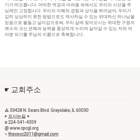
기가 떠오릅니다. 어떠한 역경과 어려움 속에서도 우리의 시선을 주
님께만 고정합시다. 우리의 지혜와 경험과 상식을 뛰어넘어, 우리가
감히 상상하지 못한 방법으로도 역사하실 수 있는 위대하신 하나님을
믿음으로 붙들고 살아감으로써, 우리 삶에 찾아오시는 위대한 구원자
예수의 크신 은혜와 능력을 풍성하게 누리며 살아갈 수 있는 저와 여
러분 되기를 주님의 이름으로 축복합니다.
☛ 교회주소
⛪ 33428 N. Sears Blvd. Grayslake, IL 60030
☛
오시는길
☚
☎ 224-541-4359
@ www.cpcgl.org
✎
thececc2011@gmail.com