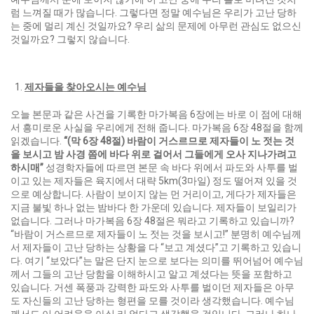
럼 느껴질 때가 많습니다. 그렇다면 정말 예수님은 우리가 고난 당하
는 중에 멀리 계신 것일까요? 우리 삶의 문제에 아무런 관심도 없으신
것일까요? 그렇지 않습니다.
제자들을 찾아오시는 예수님
오늘 본문과 같은 사건을 기록한 마가복음 6장에는 바로 이 점에 대해
서 흥미로운 사실을 우리에게 전해 줍니다. 마가복음 6장 48절을 함께
읽겠습니다.
“(
막
6
장
48
절
)
바람이 거스르므로 제자들이 노 젓는 것
을 보시고 밤 사경 쯤에 바다 위로 걸어서 그들에게 오사 지나가려고
하시매
”
성경학자들에 따르면 본문 속 바다 위에서 파도와 사투를 벌
이고 있는 제자들은 육지에서 대략 5km(3마일) 정도 떨어져 있을 것
으로 예상합니다. 사람이 보이지 않는 먼 거리이고, 게다가 제자들은
지금 불빛 하나 없는 밤바다 한 가운데 있습니다. 제자들이 보일리가
없습니다. 그러나 마가복음 6장 48절은 뭐라고 기록하고 있습니까?
“바람이 거스르므로 제자들이 노 젓는 것을 보시고!” 분명히 예수님께
서 제자들이 고난 당하는 상황을 다 “보고 계셨다”고 기록하고 있습니
다. 여기 “보았다”는 말은 단지 눈으로 보다는 의미를 뛰어넘어 예수님
께서 그들의 고난 당함을 이해하시고 알고 계셨다는 뜻을 포함하고
있습니다. 거센 폭풍과 강력한 파도와 사투를 벌이던 제자들은 아무
도 자신들의 고난 당하는 형편을 모를 것이라 생각했습니다. 예수님