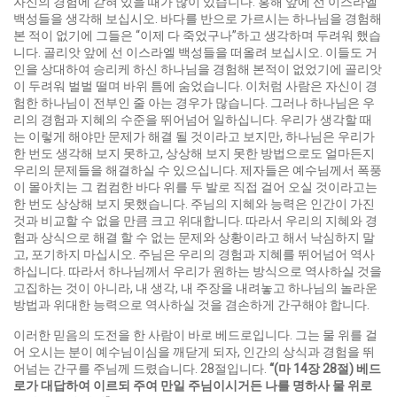
자신의 경험에 갇혀 있을 때가 많이 있습니다. 홍해 앞에 선 이스라엘
백성들을 생각해 보십시오. 바다를 반으로 가르시는 하나님을 경험해
본 적이 없기에 그들은 “이제 다 죽었구나”하고 생각하며 두려워 했습
니다. 골리앗 앞에 선 이스라엘 백성들을 떠올려 보십시오. 이들도 거
인을 상대하여 승리케 하신 하나님을 경험해 본적이 없었기에 골리앗
이 두려워 벌벌 떨며 바위 틈에 숨었습니다. 이처럼 사람은 자신이 경
험한 하나님이 전부인 줄 아는 경우가 많습니다. 그러나 하나님은 우
리의 경험과 지혜의 수준을 뛰어넘어 일하십니다. 우리가 생각할 때
는 이렇게 해야만 문제가 해결 될 것이라고 보지만, 하나님은 우리가
한 번도 생각해 보지 못하고, 상상해 보지 못한 방법으로도 얼마든지
우리의 문제들을 해결하실 수 있으십니다. 제자들은 예수님께서 폭풍
이 몰아치는 그 컴컴한 바다 위를 두 발로 직접 걸어 오실 것이라고는
한 번도 상상해 보지 못했습니다. 주님의 지혜와 능력은 인간이 가진
것과 비교할 수 없을 만큼 크고 위대합니다. 따라서 우리의 지혜와 경
험과 상식으로 해결 할 수 없는 문제와 상황이라고 해서 낙심하지 말
고, 포기하지 마십시오. 주님은 우리의 경험과 지혜를 뛰어넘어 역사
하십니다. 따라서 하나님께서 우리가 원하는 방식으로 역사하실 것을
고집하는 것이 아니라, 내 생각, 내 주장을 내려놓고 하나님의 놀라운
방법과 위대한 능력으로 역사하실 것을 겸손하게 간구해야 합니다.
이러한 믿음의 도전을 한 사람이 바로 베드로입니다. 그는 물 위를 걸
어 오시는 분이 예수님이심을 깨닫게 되자, 인간의 상식과 경험을 뛰
어넘는 간구를 주님께 드렸습니다. 28절입니다.
“(
마
14
장
28
절
)
베드
로가 대답하여 이르되 주여 만일 주님이시거든 나를 명하사 물 위로