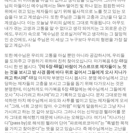
께서도 이 어려움을 아실 리 없다고 생각했을 것입니다. 그러나 하나
님의 아들이신 예수님께서는 5km 떨어진 빛 하나 없는 컴컴한 바다
위에서 겪고 있는 제자들이 살기 위해 필사적으로 노를 젓고 있는 모
습을 다 보고 계셨습니다. 또한 주님은 그들의 고충과 고난을 다 알고
계셨습니다. 이는 오늘날 우리의 삶에도 그대로 적용됩니다. 아무도
내가 겪는 고생과 고통을 알 수 없다고 생각 되어지는 그 외로운 순간
에도, 우리가 속으로 “예수님은 모르실거야”하고 생각하는 그 절망적
인 순간에도, 사실 주님은 이 세상 그 누구보다 우리의 형편을 가장 잘
알고 계십니다.
또한 예수님은 우리의 고통을 아실 뿐만 아니라 공감하시며, 우리들
을 도와주고 구원하기 위하여 친히 찾아오십니다. 마가복음 6장 48절
다시 한 번 봅시다. “
(
막
6
장
48
절
)
바람이 거스르므로 제자들이 노 젓
는 것을 보시고 밤 사경 쯤에 바다 위로 걸어서 그들에게 오사 지나가
려고 하시매
”
48절 마지막 부분만 다시 봅시다. 분명 예수님께서 고난
당하는 제자들의 고충을 보시고 그들을 돕기 위해 다가오시는 것은
분명한데, 이상하게도 마가복음 6장 48절에는 예수님께서 그들에게
오사 “지나가려고 하시매”라고 기록하고 있습니다. 문자 그대로만 해
석하면 마치 예수님께서 파도와 사투를 벌이고 있는 제자들에게 오셔
서 “그래, 너희 고생이 많아. 수고하렴” 이렇게 말씀하시고 그냥 지나
가시려고 하는 것 같아 보입니다. 그러나 이는 신약성경 헬라어를 문
자 그대로 해석했기 때문에 나타나는 오해입니다. 여기서 “지나가신
다”(pass by)로 해석된 헬라어 단어 “파르에르코마이”는 “특별한 목적
을 가지고 찾아온다”는 뜻을 갖고 있습니다. 즉 예수님께서는 고난을