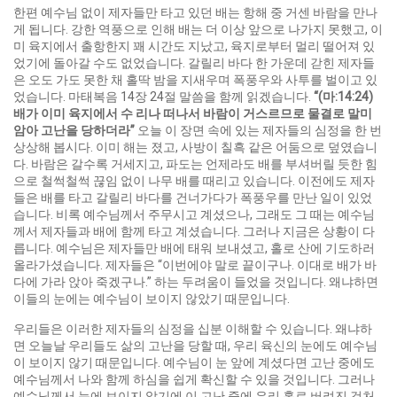
한편 예수님 없이 제자들만 타고 있던 배는 항해 중 거센 바람을 만나
게 됩니다. 강한 역풍으로 인해 배는 더 이상 앞으로 나가지 못했고, 이
미 육지에서 출항한지 꽤 시간도 지났고, 육지로부터 멀리 떨어져 있
었기에 돌아갈 수도 없었습니다. 갈릴리 바다 한 가운데 갇힌 제자들
은 오도 가도 못한 채 홀딱 밤을 지새우며 폭풍우와 사투를 벌이고 있
었습니다. 마태복음 14장 24절 말씀을 함께 읽겠습니다.
“(
마
:14:24)
배가 이미 육지에서 수 리나 떠나서 바람이 거스르므로 물결로 말미
암아 고난을 당하더라
”
오늘 이 장면 속에 있는 제자들의 심정을 한 번
상상해 봅시다. 이미 해는 졌고, 사방이 칠흑 같은 어둠으로 덮였습니
다. 바람은 갈수록 거세지고, 파도는 언제라도 배를 부셔버릴 듯한 힘
으로 철썩철썩 끊임 없이 나무 배를 때리고 있습니다. 이전에도 제자
들은 배를 타고 갈릴리 바다를 건너가다가 폭풍우를 만난 일이 있었
습니다. 비록 예수님께서 주무시고 계셨으나, 그래도 그 때는 예수님
께서 제자들과 배에 함께 타고 계셨습니다. 그러나 지금은 상황이 다
릅니다. 예수님은 제자들만 배에 태워 보내셨고, 홀로 산에 기도하러
올라가셨습니다. 제자들은 “이번에야 말로 끝이구나. 이대로 배가 바
다에 가라 앉아 죽겠구나.” 하는 두려움이 들었을 것입니다. 왜냐하면
이들의 눈에는 예수님이 보이지 않았기 때문입니다.
우리들은 이러한 제자들의 심정을 십분 이해할 수 있습니다. 왜냐하
면 오늘날 우리들도 삶의 고난을 당할 때, 우리 육신의 눈에도 예수님
이 보이지 않기 때문입니다. 예수님이 눈 앞에 계셨다면 고난 중에도
예수님께서 나와 함께 하심을 쉽게 확신할 수 있을 것입니다. 그러나
예수님께서 눈에 보이지 않기에 이 고난 중에 우리 홀로 버려진 것처