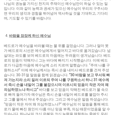
나님의 권능을 가지신 천지의 주재이신 예수님만이 하실 수 있는 일
입니다. 이와 같이 능력과 권세가 있으신 예수님이 우리의 구주시라
면 우리의 생각과 경험을 뛰어넘어 역사하실 것을 기대하고, 기다리
며, 기도할 수 있기를 바랍니다.
바람을 잠잠케 하신 예수님
베드로가 예수님을 바라볼 때는 물 위를 걸었습니다. 그러나 얼마 못
가 베드로의 시선은 에수님에게서 멀어지고 바다로 옮겨갔습니다. 넘
실대는 파도를 보며 베드로의 마음에는 두려움이 생겨났습니다. 베드
로의 믿음이 약해지니 그는 바다에 빠지기 시작했습니다. 이에 베드
로가 다급한 마음에 예수님께 소리 지르며 말했습니다. “주여 나를 구
원하소서!” 이에 예수님께서는 즉시 손을 내미사 베드로를 건져 주셨
습니다. 30-31절 말씀을 함께 읽겠습니다.
“30
바람을 보고 무서워 빠
져 가는지라 소리 질러 이르되 주여 나를 구원하소서 하니
31
예수께
서 즉시 손을 내밀어 그를 붙잡으시며 이르시되 믿음이 작은 자여 왜
의심하였느냐 하시고
”
바다를 보고 믿음이 약해진 베드로가 물 속으
로 빠져 들어가자 예수님은 즉시 손을 내밀어 베드로를 붙잡아 주시
고 그를 물에서 꺼내 주셨습니다. 그리고 예수님은 말씀 하셨습니다.
“믿음이 작은 자여 왜 의심하였느냐?” 예수님의 이 말씀을 통해 베드
로가 물에 빠진 원인이 다름 아닌 믿음 부족, 의심 때문이었음을 알 수
있습니다. 하나님의 크신 은혜와 크신 능력을 체험하는 중에도 우리