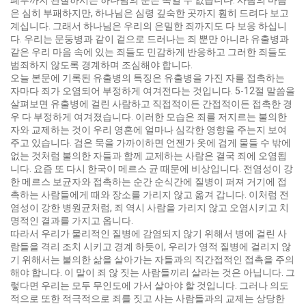
폐부까지 관찰하시는 하나님의 눈은 속일 수 없습니다. 사람의 마음
은 심히 부패하지만, 하나님은 심령 깊숙한 곳까지 훤히 드려다 보고
계십니다. 그래서 하나님은 우리의 은밀한 죄까지도 다 보응 하십니
다. 우리는 문둥병과 같이 겉으로 드러나는 죄 뿐만 아니라 유출병과
같은 우리 마음 속에 있는 죄들도 민감하게 반응하고 그러한 죄들도
범죄하지 않도록 경계하며 조심해야 합니다.
오늘 본문에 기록된 유출병의 특징은 유출병을 가진 자를 접촉하는
자마다 죄가 오염되어 부정하게 여겨전다는 것입니다. 5-12절 말씀을
살펴보면 유출병에 걸린 사람하고 직접적이든 간접적이든 접촉한 경
우 다 부정하게 여겨졌습니다. 이러한 모습은 죄를 저지르는 불의한
자와 교제하는 것이 우리 영혼에 얼마나 심각한 영향을 주는지 보여
주고 있습니다. 검은 묵을 가까이하면 언젠가 옷에 검게 물들 수 밖에
없는 것처럼 불의한 자들과 함께 교제하는 사람은 결국 죄에 오염됩
니다. 요즘 또 다시 한국이 메르스 균 때문에 비상입니다. 전염성이 강
한 메르스 보균자와 접촉하는 순간 순식간에 질병이 퍼져 거기에 접
촉하는 사람들에게 때와 장소를 가리지 않고 옮겨 갑니다. 이처럼 전
염성이 강한 병원균처럼, 죄 역시 사람을 가리지 않고 오염시키고 치
명적인 결과를 가지고 옵니다.
따라서 우리가 물리적인 질병에 감염되지 않기 위해서 병에 걸린 사
람들을 격리 조치 시키고 경계 하듯이, 우리가 영적 질병에 걸리지 않
기 위해서는 불의한 삶을 살아가는 자들과의 직간접적인 접촉을 주의
해야 합니다. 이 말이 죄 않 짓는 사람들끼리 살라는 것은 아닙니다. 그
렇다면 우리는 모두 무인도에 가서 살아야 할 것입니다. 그러나 의도
적으로 또한 적극적으로 죄를 짓고 사는 사람들과의 교제는 상당한