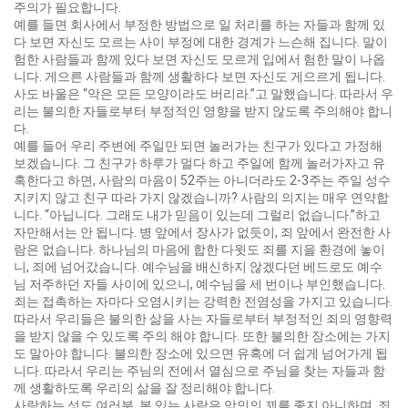
주의가 필요합니다.
예를 들면 회사에서 부정한 방법으로 일 처리를 하는 자들과 함께 있
다 보면 자신도 모르는 사이 부정에 대한 경계가 느슨해 집니다. 말이
험한 사람들과 함께 있다 보면 자신도 모르게 입에서 험한 말이 나옵
니다. 게으른 사람들과 함께 생활하다 보면 자신도 게으르게 됩니다.
사도 바울은 “악은 모든 모양이라도 버리라.”고 말했습니다. 따라서 우
리는 불의한 자들로부터 부정적인 영향을 받지 않도록 주의해야 합니
다.
예를 들어 우리 주변에 주일만 되면 놀러가는 친구가 있다고 가정해
보겠습니다. 그 친구가 하루가 멀다 하고 주일에 함께 놀러가자고 유
혹한다고 하면, 사람의 마음이 52주는 아니더라도 2-3주는 주일 성수
지키지 않고 친구 따라 가지 않겠습니까? 사람의 의지는 매우 연약합
니다. “아닙니다. 그래도 내가 믿음이 있는데 그럴리 없습니다.”하고
자만해서는 안 됩니다. 병 앞에서 장사가 없듯이, 죄 앞에서 완전한 사
람은 없습니다. 하나님의 마음에 합한 다윗도 죄를 지을 환경에 놓이
니, 죄에 넘어갔습니다. 예수님을 배신하지 않겠다던 베드로도 예수
님 저주하던 자들 사이에 있으니, 예수님을 세 번이나 부인했습니다.
죄는 접촉하는 자마다 오염시키는 강력한 전염성을 가지고 있습니다.
따라서 우리들은 불의한 삶을 사는 자들로부터 부정적인 죄의 영향력
을 받지 않을 수 있도록 주의 해야 합니다. 또한 불의한 장소에는 가지
도 말아야 합니다. 불의한 장소에 있으면 유혹에 더 쉽게 넘어가게 됩
니다. 따라서 우리는 주님의 전에서 열심으로 주님을 찾는 자들과 함
께 생활하도록 우리의 삶을 잘 정리해야 합니다.
사랑하는 성도 여러분, 복 있는 사람은 악인의 꾀를 좇지 아니하며, 죄