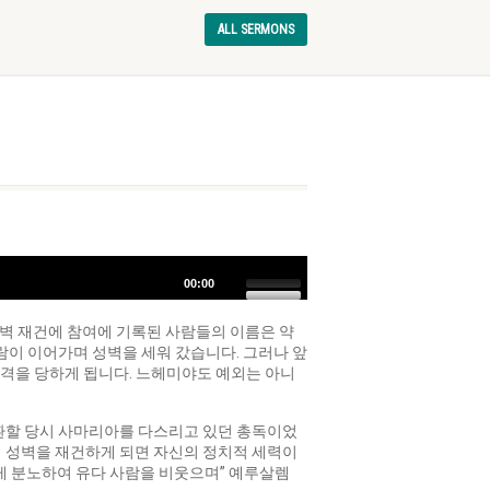
ALL SERMONS
볼
00:00
륨
을
벽 재건에 참여에 기록된 사람들의 이름은 약
높
사람이 이어가며 성벽을 세워 갔습니다. 그러나 앞
이
공격을 당하게 됩니다. 느헤미야도 예외는 아니
거
나
줄
귀환할 당시 사마리아를 다스리고 있던 총독이었
이
 성벽을 재건하게 되면 자신의 정치적 세력이
려
 크게 분노하여 유다 사람을 비웃으며” 예루살렘
면