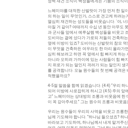
성벽 재건 소식이 백성들에게는 기쁨의 소식이었
느헤미야를 대적한 산발랏이 가장 먼저 한 일이 
의 하는 일이 무엇인가, 스스로 견고케 하려는
열심히 재건하는 성도들을 비웃습니다. `야, 너
아질 거 같아? 여태까지 수십 년 동안 아무도 
과 군사들 앞에서 예루살렘 백성들을 비웃고 조롱합
도비야는 곁에 섰다가 가로되 저들의 건축하는
옆에 이방이 있죠? 도비아는 산발랏의 참모 역
이 무엇을 건축하든 여우라도 한 마리 올라가면 
심히 해보려고 하면 꼭 옆에서 힘 빠지게 하는
아니라 오히려 가까이에 있는 사람들이 힘 빠지게
지 위로가 되는 말인지 격려가 되는 말인지 생각
를 공격합니다. 오늘 원수들의 첫 번째 공격은
적했을까요?
4-5절 말씀을 함께 읽겠습니다. (4:4) 
되어 이방에 사로잡히게 하시고 (4:5) 주의
고” 느헤미야는 상대방의 조롱과 비웃음에 한 
이 꼭 갚아주세요.” 그는 원수의 조롱과 비웃
우리는 원수들이 우리의 사역을 비웃고 조롱한다
님께 기도해야 합니다. “하나님 들으셨죠? 하
바라보고 기도하며, 하나님께서 내게 맡겨주신
어요. 어떤 미동도 없었어요. 그냥 하나님께 아뢰