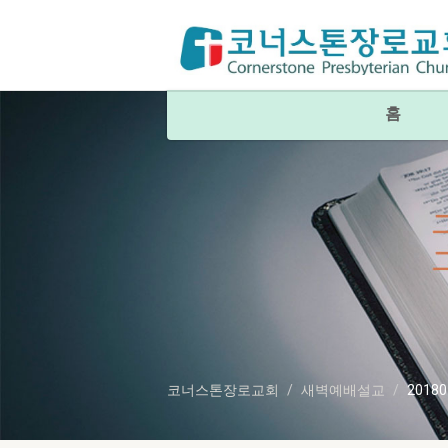
홈
코너스톤장로교회
새벽예배설교
2018