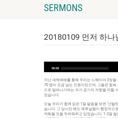
SERMONS
20180109 먼저 하
오
디
00:00
오
플
지난 새벽예배를 통해 우리는 느헤미야 3장을 
레
70 명이 조금 넘는 인원이었으며, 그들은 힘써
이
으로 달려나가려는 자가 공기의 저항을 피할 수
어
었습니다.
오늘 우리가 함께 읽은 1절 말씀을 보면 ‘산
습니다. 그 당시만 해도 예루살렘이 행정적으
약화될 것을 두려워하고 있었습니다. 1-2절 말