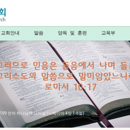
교회안내
말씀
양육 및 훈련
교육부
0109 먼저 하나님께 나아갈 (느헤미야 4장 1-6절)