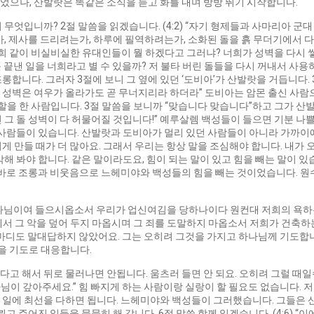
으나, 산발랏은 똑같은 소식을 듣고 화를 내며 방방 뛰기 시작합니다.
무엇입니까? 2절 말씀을 읽겠습니다. (4:2) “자기 형제들과 사마리아 군
가, 제사를 드리려는가, 하루에 필역하려는가, 소화된 돌을 흙 무더기에서
희 같이 비실비실한 유대인들이 뭘 하겠다고 그러냐? 너희가 성벽을 다시 쌓을
못 끝낸 일을 너희라고 별 수 있을까? 저 불타 버린 돌들을 다시 꺼내서 사
니다. 그러자 3절에 보니 그 옆에 있던 ‘도비아’가 산발랏을 거듭니다. 3절
 성벽은 여우가 올라가도 곧 무너지리라 하더라” 도비아는 암몬 출신 사람
할을 한 사람입니다. 3절 말씀을 보니까 “맞습니다 맞습니다”하고 그가 산
그 돌 성벽이 다 허물어질 것입니다!” 예루살렘 백성들이 들으면 기분 나쁠
 사람들이 있습니다. 산발랏과 도비아가 멀리 있던 사람들이 아니라 가까이
 만들 때가 더 많아요. 그래서 우리는 항상 말을 조심해야 합니다. 내가 
해 봐야 합니다. 같은 말이라도요, 힘이 되는 말이 있고 힘을 빼는 말이 있
 바로 조롱과 비웃음으로 느헤미야와 백성들의 힘을 빼는 것이었습니다. 원
“우리 하나님이여 들으시옵소서 우리가 업신여김을 당하나이다 원컨대 저희의 
 앞에서 그 악을 덮어 두지 마옵시며 그 죄를 도말하지 마옵소서 저희가 건축
마디도 말대답하지 않았어요. 그는 오히려 그것을 가지고 하나님께 기도합니
음을 기도로 대응합니다.
고 해서 뒤로 물러나면 안됩니다. 움츠러 들면 안 되요. 오히려 그럴 때
나님이 갚아주세요.” 힘 빠지게 하는 사람이랑 실랑이 할 필요도 없습니다.
 일에 최선을 다하면 됩니다. 느헤미야와 백성들이 그러했습니다. 그들은
고 주어진 일들을 묵묵히 해 갑니다. 6절 말씀 함께 읽겠습니다. (4:6) 