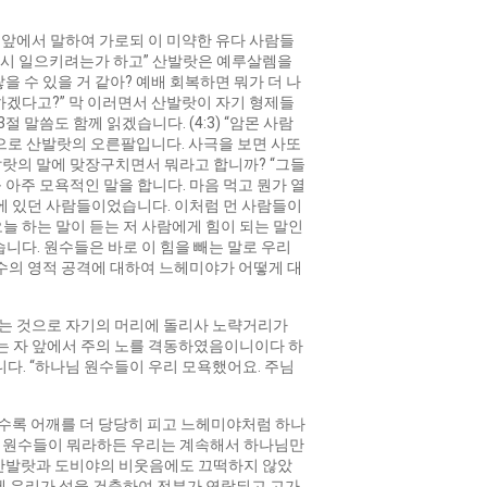
상/
하
대 앞에서 말하여 가로되 이 미약한 유다 사람들
화
 다시 일으키려는가 하고” 산발랏은 예루살렘을
살
 수 있을 거 같아? 예배 회복하면 뭐가 더 나
표
용하겠다고?” 막 이러면서 산발랏이 자기 형제들
키
 말씀도 함께 읽겠습니다. (4:3) “암몬 사람
를
으로 산발랏의 오른팔입니다. 사극을 보면 사또
사
발랏의 말에 맞장구치면서 뭐라고 합니까? “그들
용
 아주 모욕적인 말을 합니다. 마음 먹고 뭔가 열
하
에 있던 사람들이었습니다. 이처럼 먼 사람들이
세
오늘 하는 말이 듣는 저 사람에게 힘이 되는 말인
요.
습니다. 원수들은 바로 이 힘을 빼는 말로 우리
수의 영적 공격에 대하여 느헤미야가 어떻게 대
욕하는 것으로 자기의 머리에 돌리사 노략거리가
하는 자 앞에서 주의 노를 격동하였음이니이다 하
다. “하나님 원수들이 우리 모욕했어요. 주님
일수록 어깨를 더 당당히 피고 느헤미야처럼 하나
 저 원수들이 뭐라하든 우리는 계속해서 하나님만
 산발랏과 도비야의 비웃음에도 끄떡하지 않았
“이에 우리가 성을 건축하여 전부가 연락되고 고가