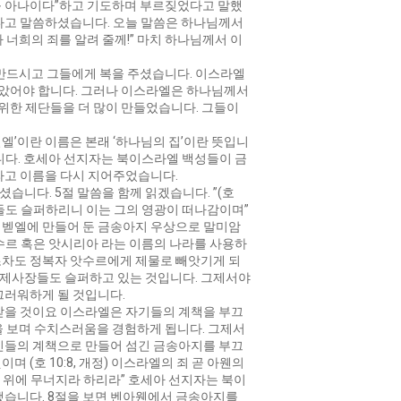
주를 아나이다”하고 기도하며 부르짖었다고 말했
다고 말씀하셨습니다. 오늘 말씀은 하나님께서
너희의 죄를 알려 줄께!” 마치 하나님께서 이
 만드시고 그들에게 복을 주셨습니다. 이스라엘
살았어야 합니다. 그러나 이스라엘은 하나님께서
 위한 제단들을 더 많이 만들었습니다. 그들이
’이란 이름은 본래 ‘하나님의 집’이란 뜻입니
입니다. 호세아 선지자는 북이스라엘 백성들이 금
라고 이름을 다시 지어주었습니다.
니다. 5절 말씀을 함께 읽겠습니다. ”(호
장들도 슬퍼하리니 이는 그의 영광이 떠나감이며”
 벧엘에 만들어 둔 금송아지 우상으로 말미암
수르 혹은 앗시리아 라는 이름의 나라를 사용하
조차도 정복자 앗수르에게 제물로 빼앗기게 되
 제사장들도 슬퍼하고 있는 것입니다. 그제서야
끄러워하게 될 것입니다.
를 받을 것이요 이스라엘은 자기들의 계책을 부끄
을 보며 수치스러움을 경험하게 됩니다. 그제서
신들의 계책으로 만들어 섬긴 금송아지를 부끄
이며 (호 10:8, 개정) 이스라엘의 죄 곧 아웬의
리 위에 무너지라 하리라” 호세아 선지자는 북이
언했습니다. 8절을 보면 벤아웬에서 금송아지를