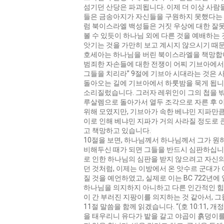
섬기던 산당은 파괴됩니다. 이제 더 이상 사람
들은 금송아지가 자신들을 구원하지 못했다는 
럼 북이스라엘 백성들은 거짓 우상에 대한 잘
볼 수 있듯이 하나님 외에 다른 것을 예배하는
앗기는 것을 가만히 보고 계시지 않으시기 때
호세아는 하나님을 버린 북이스라엘을 책망합니다.
범죄한 자손들에 대한 전쟁이 어찌 기브아에서 일
그들을 치리라” 9절에 기브아 시대라는 것은 
돌아오는 길에 기브아에서 하룻밤을 묵게 됩니
소리질렀습니다. 그러자 레위인이 그의 첩을 밖
루살렘으로 돌아가서 열두 조각으로 자른 후 
위해 모였지만, 기브아가 속한 베냐민 지파만큼
이로 인해 베냐민 지파가 거의 사라질 정도로
고 책망하고 있습니다.
10절을 보면, 하나님께서 하나님께서 그가 
비해두신 때가 되면 그들을 반드시 심판하십니다
로 인한 하나님의 심판을 받지 않으려고 자신
던 것처럼, 이제는 이방에서 온 앗수르 군대가
질 것을 예언하였고, 실제로 이는 BC 722년에
하나님을 의지하지 아니하고 다른 인간적인 힘
이 간 부러진 지팡이를 의지하는 것 같아서, 
11절 말씀을 함께 읽겠습니다. “(호 10:11
을 태우리니 유다가 밭을 갈고 야곱이 흙덩이