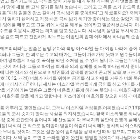
에 업고 옮기기도 하고, 곡식을 빻아 가루를 내기 위한 커다란 연자 맷돌을 돌
 땅에 새로 벤 고식 줄기를 펼쳐 놓습니다. 그리고 그 위를 소가 밟도록 합
엘을 “마치 길들인 암소 같아서 곡식 밟기를 좋아한다”고 하셨을까요? 축
마치 일하기 싫어하고 가장 쉬운 곡식 밟기 하기만 좋아하는 암소 같았기 때
에 멍에를 메우고 또 그들 위에 사람을 태우실 것이라고 말씀하셨습니다. 
 앗수르를 이용하시겠다는 의미를 담고 있습니다. 하나님의 율법을 무시하고
을 칼로 찌르고 잔인하게 억누르는 이방인의 압제 아래에서 하나님께 순종하
를 깨뜨리리라”는 말씀은 남방 유다와 북방 이스라엘 둘 다 이방 나라에 종이
 그러나 그들이 한 괴로운 수고의 대가는 그들이 가져가지 못하고 원수들이
하며 평화롭게 마음 껏 곡식을 먹던 소처럼 될 수 없게 됩니다. 그들은 무
한 것이 아니라, 그들로 하여금 회개와 의의 열매를 맺도록 하나님께서 준
에 따른 징계와 심판으로 이방인들의 압제를 받으며 곤고한 날을 보내는 
호 10:12, 개정) 너희가 자기를 위하여 공의를 심고 인애를 거두라 너희 
게 내리시리라” 하나님께서는 이스라엘 백성들에게 공의를 심고 인애를 
땅을 기경하라는 말씀은 그들의 마음을 새롭게 하라는 뜻입니다. 여호와께
로 여호와를 찾을 때라고 말합니다. 이스라엘이 여호와를 찾으면 마침내 여
 거두라고 권면했습니다. 그러나 이스라엘 백성들은 어찌했습니까? 13절
그들의 군사 숫자가 많다는 사실을 의지하였습니다. 결국 이스라엘은 하나님의
너희 백성 중에 요란함이 일어나며 네 산성들이 다 무너지되 살만이 전쟁의 날에
, 개정) 너희의 큰 악으로 말미암아 벧엘이 이같이 너희에게 행하리니 이스라
 무너질 것이다. 그것은 살만 왕이 벧아벨을 공격하던 때와 같으며, 그 때
 것이다. 새벽 동이 트면 이스라엘 왕이 완전히 멸망할 것이다.” 하나님께서