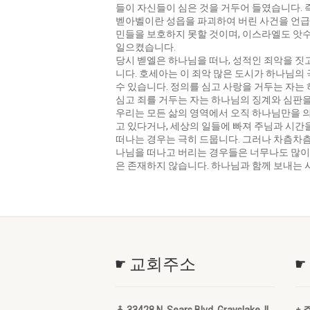
들이 자신들이 심은 것을 거두어 들였습니다. 즉
벧아벨이란 성읍을 파괴하여 버린 사건을 언급
민들을 보호하지 못할 것이며, 이스라엘도 앗
일으켰습니다.
당시 벧엘은 하나님을 떠나, 성적인 죄악을 짓
니다. 호세아는 이 죄악 많은 도시가 하나님의
수 있습니다. 정의를 심고 사랑을 거두는 자는
심고 죄를 거두는 자는 하나님의 징계와 심판을
우리는 모든 삶의 영역에서 오직 하나님만을 
고 있다거나, 세상의 일들에 빠져 주님과 시간
떠나는 경우는 극히 드뭅니다. 그러나 차츰차츰
나님을 떠나고 버리는 경우들은 너무나도 많이 
은 존재하지 않습니다. 하나님과 함께 보내는 
☛ 교회주소
☛
⛪ 33428 N. Sears Blvd. Grayslake, IL
✝