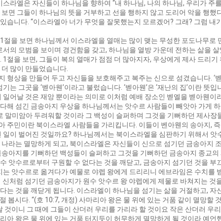
이스라엘은 자신들이 하나님을 향하여 “내 하나님, 나의 하나님, 우리가 
 보면 그들이 하나님의 뜻을 거부하고 선을 행하지 않고 도리어 악을 행했
습니다. “이스라엘아 너가 무엇을 잘못했는지 모르겠어? 그래? 그럼 내가 
0장 1절을 보면 하나님께서 이스라엘을 열매는 많이 맺는 무성한 포도나무로
로서의 모범을 보이며 경건함을 갖고, 하나님을 열방 가운데 전하는 삶을 
 1절을 보면, 그들이 복의 열매가 점점 더 많아지자, 우상에게 제사 드리기
 더 많이 만들었습니다.
형상을 만들어 두고 자신들을 보호해주고 복주는 신으로 섬겼습니다. ‘벧엘
기는 그곳을 ‘벧아웬’이라고 불렀습니다. ‘벧아웬’은 ‘재난의 집’이란 뜻
서 일어날 것은 재앙 뿐이라는 의미로 이처럼 예배 장소인 벧엘을 벧아웬이
해 섬긴 금송아지 우상을 하나님께서는 앗수르 사람들이 빼앗아 가게 하셨습
아지로 말미암아 두려워할 것이라 그 백성이 슬퍼하며 그것을 기뻐하던 제사
 주민이란 북이스라엘 사람들을 가리킵니다. 이들이 벤아웬의 송아지, 즉
떤 일이 벌어진 것일까요? 하나님께서는 북이스라엘을 심판하기 위해서 앗
 나라는 멸망하게 되고, 북이스라엘은 자신들이 신으로 섬기던 금송아지 
에 금송아지를 기뻐하던 백성들이 슬퍼하고 그것을 기뻐하던 금송아지 종교의
수 앗수르로부터 구원할 수 없다는 것을 깨닫고, 금송아지 섬기던 것을 부
 그 송아지는 앗수르로 옮겨다가 예물로 야렙 왕에게 드리리니 에브라임은 수치
 신처럼 섬기던 금송아지가 원수 앗수르 왕 야렙에게 제물로 바쳐지는 것
다는 것을 깨닫게 됩니다. 이스라엘이 하나님을 섬기는 삶을 거절하고, 자
봅시다. “(호 10:7, 개정) 사마리아 왕은 물 위에 있는 거품 같이 멸망할 것
날 것이니 그 때에 그들이 산더러 우리를 가리라 할 것이요 작은 산더러 우
마리아 왕은 물 위에 있는 거품 터지듯이 허무하게 멸망하게 될 것이라 예