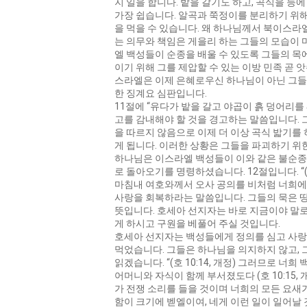
지 일을 합니다. 밭을 갈기도 하고, 곡식을 등
가장 쉽습니다. 알곡과 쭉정이를 분리하기 위해서
을 먹을 수 있습니다. 왜 하나님께서 북이스라
는 의무와 책임은 게을리 하는 그들의 모습이 
엘 백성들이 순종을 배울 수 있도록 그들의 목
이기 위해 그를 제압할 수 있는 이방 민족 곧
스라엘은 이제 은혜로우신 하나님이 아닌 그들
한 징계요 심판입니다.
11절에 “유다가 밭을 갈고 야곱이 흙 덩어리
고를 감내해야 할 것을 경고하는 말씀입니다.
을 따르지 않음으로 이제 더 이상 곡식 밟기를 
게 됩니다. 이러한 상황은 그들을 파괴하기 위
하나님은 이스라엘 백성들이 이와 같은 불순종
로 돌아오기를 명령하셨습니다. 12절입니다. “(
마침내 여호와께서 오사 공의를 비처럼 너희에
사랑을 회복하라는 말씀입니다. 그들의 묵은 
뜻입니다. 호세아 선지자는 바로 지금이야 말
게 하시고 구원을 베풀어 주실 것입니다.
호세아 선지자는 백성들에게 정의를 심고 사랑을
먹었습니다. 그들은 하나님을 의지하지 않고, 
읽겠습니다. “(호 10:14, 개정) 그러므로 
어머니와 자식이 함께 부서졌도다 (호 10:15
가 전쟁 소리를 들을 것이며 너희의 모든 요새가
함이 크기에 벧엘이여, 네게 이런 일이 일어날