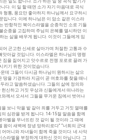
리는 일도 합니다. 소가 하는 일 중 곡식 밟기가
니다. 이 일 할 때면 소가 자기 마음대로 곡식
복과 형통, 풍요만 좋아하지 하나님께서 요구하시
문입니다. 이에 하나님은 이 암소 같은 이스라
이는 반항적인 북이스라엘을 순종적인 소로 기들
 불순종을 고집하며 주님의 은혜를 멸시하던 이
는 삶을 배우게 됩니다. 이것이 그들에게 임
 되어 곤고한 신세로 살아가며 처절한 고통과 수
 빼앗아갈 것입니다. 이스라엘은 하나님의 명령
거운 짐을 짊어지고 앗수르로 전쟁 포로로 끌려 가
비시키기 위한 것이었습니다.
가운데 그들이 다시금 하나님이 원하시는 삶으
묵은 땅을 기경하라 지금이 곧 여호와를 찾을 때니
거두라고 말씀하셨습니다. 그들의 삶에 정의와
만 헌신하고 거짓 우상과 신들에게서 떠나라는
호와께서 오셔서 그들을 무거운 짐에서 벗어나
을 보니 악을 밭 갈아 죄를 거두고 거짓 열매를
 심판을 받게 됩니다. 14-15절 말씀을 함께
 벧아벨을 무너뜨린 것 같이 될 것이라 그 때에
엘 왕이 새벽에 정녕 망하리로다” “너희의 군대
에 어머니와 자녀들이 함께 죽을 것이다. 네 사악
 이스라엘을 부정하게 대하신 것이 아닙니다. 그