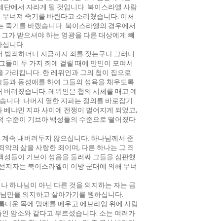
제단에서 자라게 될 것입니다. 북이스라엘 사람
 무너져 죽기를 바란다고 소리쳤습니다. 이처
제는 죽기를 바랬습니다. 북이스라엘의 경우에서
은 그가 받으셔야 하는 영광을 다른 대상에게 빼
하십니다.
로부터 범죄하더니 지금까지 죄를 짓는구나 그러니
 그들이 두 가지 죄에 걸릴 때에 만민이 모여서
을 가리킵니다. 한 레위인과 그의 첩이 집으로
그들과 동성애를 하여 그들의 성욕을 채우도록
 버려졌습니다. 레위인은 첩의 시체를 매고 예
습니다. 나머지 열한 지파는 정의를 바로잡기
 베냐민 지파 사이에 전쟁이 벌어지게 되었고,
영적 수준이 기브아 백성들의 수준으로 떨어졌다
 계속 내버려두지 않으십니다. 하나님께서 준
악의 삶을 사랑한 죄이며, 다른 하나는 그 죄
 백성들이 기브아 성읍을 둘러싸 그들을 심판했
 선지자는 북이스라엘이 이방 군대에 의해 무너
나 하나님이 아닌 다른 것을 의지하는 자는 금
 주님만을 의지하고 살아가기를 원하십니다.
 아름다운 목에 멍에를 메우고 에브라임 위에 사람
들인 암소와 같다고 부르셨습니다. 소는 여러가