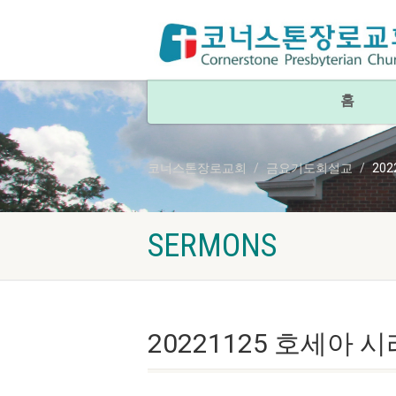
홈
코너스톤장로교회
금요기도회설교
202
SERMONS
20221125 호세아 시