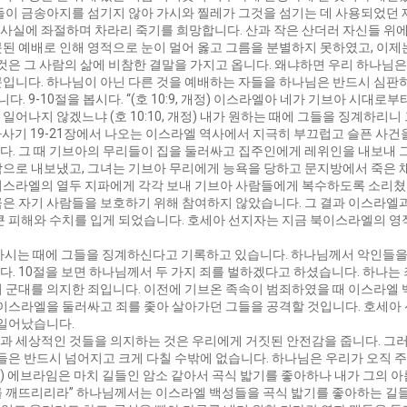
들이 금송아지를 섬기지 않아 가시와 찔레가 그것을 섬기는 데 사용되었던 
사실에 좌절하며 차라리 죽기를 희망합니다. 산과 작은 산더러 자신들 위에
못된 예배로 인해 영적으로 눈이 멀어 옳고 그름을 분별하지 못하였고, 이
 것은 그 사람의 삶에 비참한 결말을 가지고 옵니다. 왜냐하면 우리 하나님
문입니다. 하나님이 아닌 다른 것을 예배하는 자들을 하나님은 반드시 심판
 9-10절을 봅시다. “(호 10:9, 개정) 이스라엘아 네가 기브아 시대
어나지 않겠느냐 (호 10:10, 개정) 내가 원하는 때에 그들을 징계하리니
사사기 19-21장에서 나오는 이스라엘 역사에서 지극히 부끄럽고 슬픈 사건
다. 그 때 기브아의 무리들이 집을 둘러싸고 집주인에게 레위인을 내보내 
으로 내보냈고, 그녀는 기브아 무리에게 능욕을 당하고 문지방에서 죽은 채
이스라엘의 열두 지파에게 각각 보내 기브아 사람들에게 복수하도록 소리쳤
은 자기 사람들을 보호하기 위해 참여하지 않았습니다. 그 결과 이스라엘과
 큰 피해와 수치를 입게 되었습니다. 호세아 선지자는 지금 북이스라엘의 
원하시는 때에 그들을 징계하신다고 기록하고 있습니다. 하나님께서 악인들을
. 10절을 보면 하나님께서 두 가지 죄를 벌하겠다고 하셨습니다. 하나는 죄
의 군대를 의지한 죄입니다. 이전에 기브온 족속이 범죄하였을 때 이스라엘
 이스라엘을 둘러싸고 죄를 좇아 살아가던 그들을 공격할 것입니다. 호세아
 일어났습니다.
과 세상적인 것들을 의지하는 것은 우리에게 거짓된 안전감을 줍니다. 그러
그들은 반드시 넘어지고 크게 다칠 수밖에 없습니다. 하나님은 우리가 오직
, 개정) 에브라임은 마치 길들인 암소 같아서 곡식 밟기를 좋아하나 내가 그의
를 깨뜨리리라” 하나님께서는 이스라엘 백성들을 곡식 밟기를 좋아하는 길