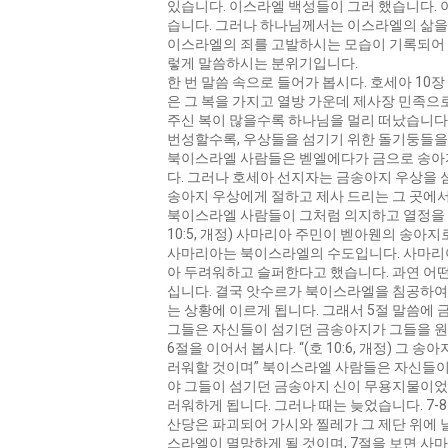
있습니다. 이스라엘 백성들이 그러 했습니다. 
습니다. 그러나 하나님께서는 이스라엘의 삶을
이스라엘의 죄를 고발하시는 모습이 기록되어 있
렇게 말씀하시는 분위기입니다.
한 번 말씀 속으로 들어가 봅시다. 호세아 1
은 그 복을 가지고 열방 가운데 제사장 민족으
주신 복이 많을수록 하나님을 멀리 떠났습니다.
번성할수록, 우상들을 섬기기 위한 돌기둥들을
북이스라엘 사람들은 벧엘에다가 금으로 송아지 
다. 그러나 호세아 선지자는 금송아지 우상을 섬
송아지 우상에게 절하고 제사 드리는 그 곳에
북이스라엘 사람들이 그처럼 의지하고 열정을 다
10:5, 개정) 사마리아 주민이 벧아웬의 송
사마리아는 북이스라엘의 수도입니다. 사마리아
아 두려워하고 슬퍼한다고 했습니다. 과연 어
십니다. 결국 앗수르가 북이스라엘을 침공하여
는 상황에 이르게 됩니다. 그래서 5절 말씀
그들은 자신들이 섬기던 금송아지가 그들을 원
6절을 이어서 봅시다. “(호 10:6, 개정)
러워할 것이며” 북이스라엘 사람들은 자신들이
야 그들이 섬기던 금송아지 신이 무용지물이었
러워하게 됩니다. 그러나 때는 늦었습니다. 7-8절 
산당은 파괴되어 가시와 찔레가 그 제단 위에 
스라엘이 멸망하게 될 것이며, 7절을 보면 사